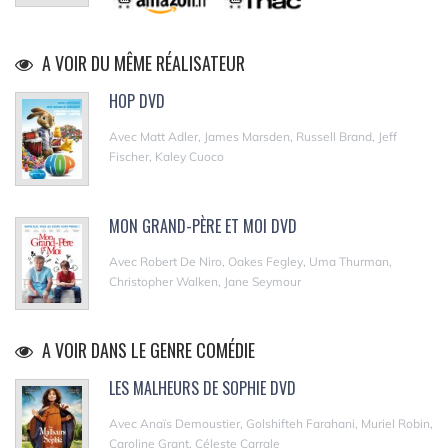
A VOIR DU MÊME RÉALISATEUR
HOP DVD
Avec Matt Adler, James Marsden, Russell Brand, Jeff
Fischer, Kaley Cuoco
MON GRAND-PÈRE ET MOI DVD
Avec Robert De Niro, Oakes Fegley, Uma Thurman,
Christopher Walken, Jane Seymour
A VOIR DANS LE GENRE COMÉDIE
LES MALHEURS DE SOPHIE DVD
Avec Anaïs Demoustier, Golshifteh Farahani, Muriel Robin,
Caroline Grant, Céleste Carrale