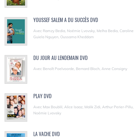
YOUSSEF SALEM A DU SUCCÈS DVD
Avec Ramzy Bedia, Noémie Lvovsky, Melha Bedia, Caroline
Guiela Nguyen, Oussama Kheddam
DU JOUR AU LENDEMAIN DVD
Avec Benoît Poelvoorde, Bernard Bloch, Anne Consigny
PLAY DVD
Avec Max Boublil, Alice Isaaz, Malik Zidi, Arthur Perier-Pillu,
Noémie Lvovsky
LA VACHE DVD