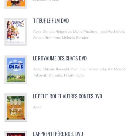
TITEUF LE FILM DVD
Avec Donald Reignoux, Maria Pacôme, Jean Rochefort,
Zabou Breitman, Mélanie Bernier
LE ROYAUME DES CHATS DVD
Avec Chizuru Ikewaki, Yoshihiko Hakamada, Aki Maeda,
Takayuki Yamada, Hitomi Sato
LE PETIT ROI ET AUTRES CONTES DVD
Avec
L'APPRENTI PÈRE NOEL DVD