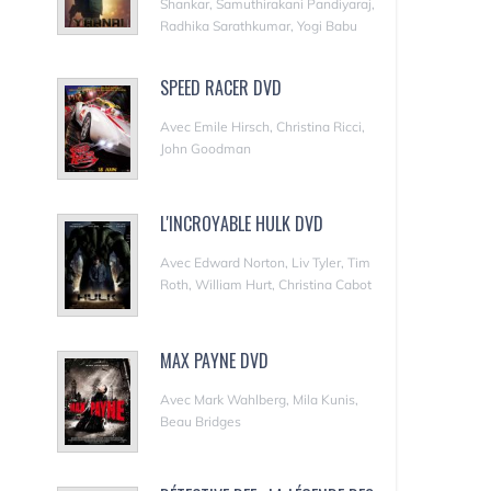
Shankar, Samuthirakani Pandiyaraj,
Radhika Sarathkumar, Yogi Babu
SPEED RACER DVD
Avec Emile Hirsch, Christina Ricci,
John Goodman
L'INCROYABLE HULK DVD
Avec Edward Norton, Liv Tyler, Tim
Roth, William Hurt, Christina Cabot
MAX PAYNE DVD
Avec Mark Wahlberg, Mila Kunis,
Beau Bridges