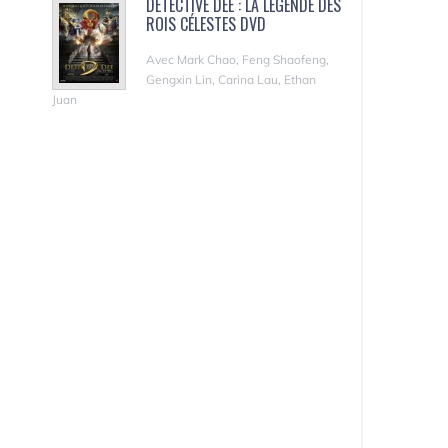
DÉTECTIVE DEE : LA LÉGENDE DES
ROIS CÉLESTES DVD
Avec Mark Chao, Feng Shaofeng,
Gengxin Lin, Carina Lau, Ethan
Juan