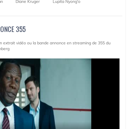
an
Diane Kruger
Lupita Nyong'o
ONCE 355
 un extrait vidéo ou la bande annonce en streaming de 355 du
nberg