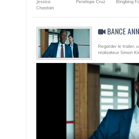
Jessica
Penélope Cruz
Bingbing F
Chastain
BANCE ANN
Regarder le trailer,
réalisateur Simon Ki