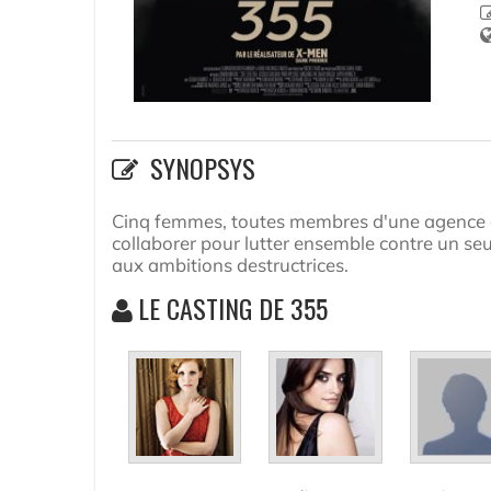
SYNOPSYS
Cinq femmes, toutes membres d'une agence d
collaborer pour lutter ensemble contre un s
aux ambitions destructrices.
LE CASTING DE 355