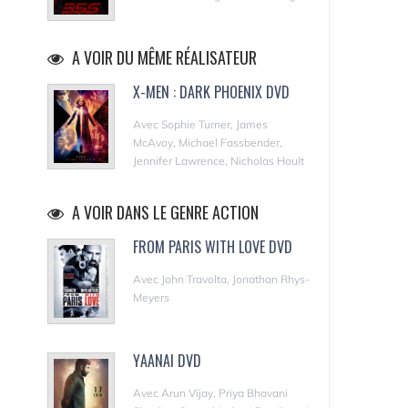
A VOIR DU MÊME RÉALISATEUR
X-MEN : DARK PHOENIX DVD
Avec Sophie Turner, James
McAvoy, Michael Fassbender,
Jennifer Lawrence, Nicholas Hoult
A VOIR DANS LE GENRE ACTION
FROM PARIS WITH LOVE DVD
Avec John Travolta, Jonathan Rhys-
Meyers
YAANAI DVD
Avec Arun Vijay, Priya Bhavani