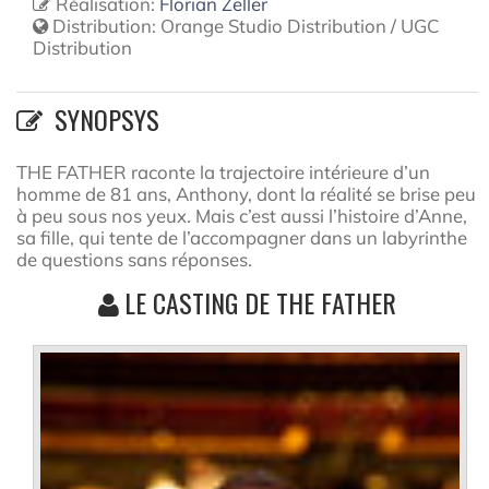
Réalisation:
Florian Zeller
Distribution:
Orange Studio Distribution / UGC
Distribution
SYNOPSYS
THE FATHER raconte la trajectoire intérieure d’un
homme de 81 ans, Anthony, dont la réalité se brise peu
à peu sous nos yeux. Mais c’est aussi l’histoire d’Anne,
sa fille, qui tente de l’accompagner dans un labyrinthe
de questions sans réponses.
LE CASTING DE THE FATHER