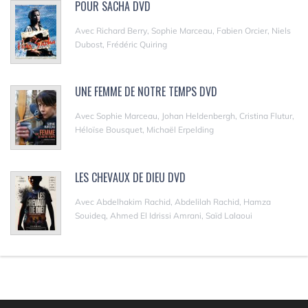
POUR SACHA DVD
Avec Richard Berry, Sophie Marceau, Fabien Orcier, Niels
Dubost, Frédéric Quiring
UNE FEMME DE NOTRE TEMPS DVD
Avec Sophie Marceau, Johan Heldenbergh, Cristina Flutur,
Héloïse Bousquet, Michaël Erpelding
LES CHEVAUX DE DIEU DVD
Avec Abdelhakim Rachid, Abdelilah Rachid, Hamza
Souideq, Ahmed El Idrissi Amrani, Saïd Lalaoui