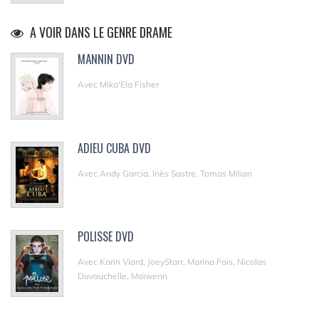
A VOIR DANS LE GENRE DRAME
MÄNNIN DVD
Avec Mika'Ela Fisher
ADIEU CUBA DVD
Avec Andy Garcia, Inès Sastre, Tomas Milian
POLISSE DVD
Avec Karin Viard, JoeyStarr, Marina Foïs, Nicolas
Duvauchelle, Maïwenn