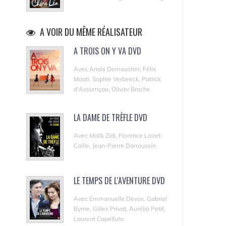
A VOIR DU MÊME RÉALISATEUR
A TROIS ON Y VA DVD
Avec Anaïs Demoustier, Félix
Moati, Sophie Verbeeck, Patrick
d'Assumçao, Olivier Broche
LA DAME DE TRÈFLE DVD
Avec Malik Zidi, Florence Loiret-
Caille, Jean-Pierre Darroussin
LE TEMPS DE L'AVENTURE DVD
Avec Emmanuelle Devos, Gabriel
Byrne, Gilles Privat, Aurélia Petit,
Laurent Capelluto