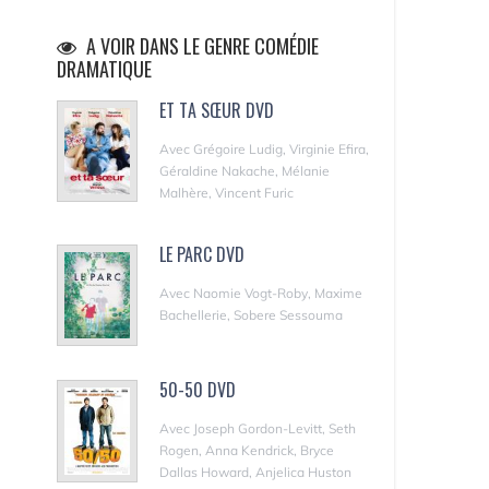
A VOIR DANS LE GENRE COMÉDIE
DRAMATIQUE
ET TA SŒUR DVD
Avec Grégoire Ludig, Virginie Efira,
Géraldine Nakache, Mélanie
Malhère, Vincent Furic
LE PARC DVD
Avec Naomie Vogt-Roby, Maxime
Bachellerie, Sobere Sessouma
50-50 DVD
Avec Joseph Gordon-Levitt, Seth
Rogen, Anna Kendrick, Bryce
Dallas Howard, Anjelica Huston