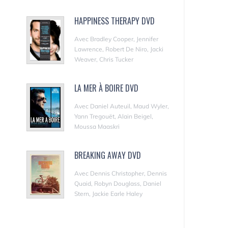
HAPPINESS THERAPY DVD
Avec Bradley Cooper, Jennifer
Lawrence, Robert De Niro, Jacki
Weaver, Chris Tucker
LA MER À BOIRE DVD
Avec Daniel Auteuil, Maud Wyler,
Yann Tregouët, Alain Beigel,
Moussa Maaskri
BREAKING AWAY DVD
Avec Dennis Christopher, Dennis
Quaid, Robyn Douglass, Daniel
Stern, Jackie Earle Haley