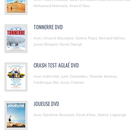
Mohamed Naimane, Anas El Baz
TONNERRE DVD
Avec Vincent Macaigne, Solène Rigot, Bernard Ménez,
Jonas Bloquet, Hervé Dampt
CRASH TEST AGLAÉ DVD
Avec India Hair, Julie Depardieu, Yolande Moreau,
Frédérique Bel, Anne Charrier
JOUEUSE DVD
Avec Sandrine Bonnaire, Kevin Kline, Valérie Lagrange