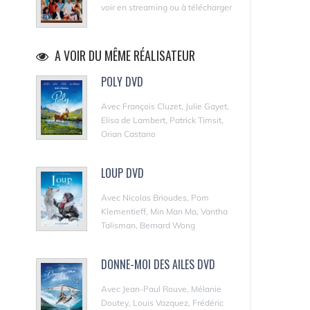
voir en streaming ou à télécharger
A VOIR DU MÊME RÉALISATEUR
POLY DVD
Avec François Cluzet, Julie Gayet,
Elisa de Lambert, Patrick Timsit,
Orian Castano
LOUP DVD
Avec Nicolas Brioudes, Pom
Klementieff, Min Man Ma, Vantha
Talisman, Bernard Wong
DONNE-MOI DES AILES DVD
Avec Jean-Paul Rouve, Mélanie
Doutey, Louis Vazquez, Frédéric