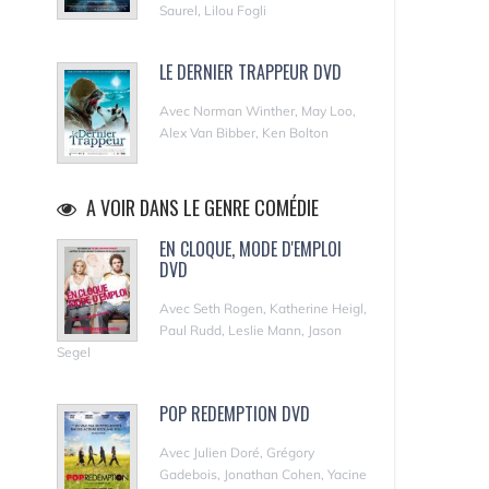
Saurel, Lilou Fogli
LE DERNIER TRAPPEUR DVD
Avec Norman Winther, May Loo,
Alex Van Bibber, Ken Bolton
A VOIR DANS LE GENRE COMÉDIE
EN CLOQUE, MODE D'EMPLOI
DVD
Avec Seth Rogen, Katherine Heigl,
Paul Rudd, Leslie Mann, Jason
Segel
POP REDEMPTION DVD
Avec Julien Doré, Grégory
Gadebois, Jonathan Cohen, Yacine