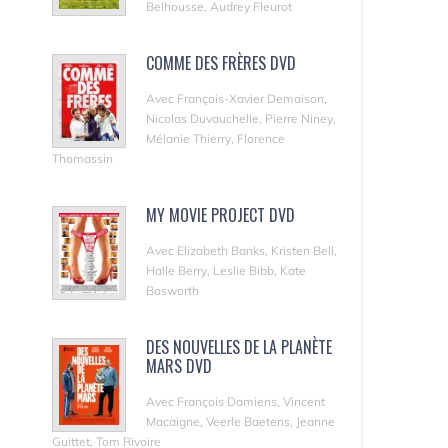
Belhousse, Audrey Fleurot
COMME DES FRÈRES DVD
Avec François-Xavier Demaison,
Nicolas Duvauchelle, Pierre Niney,
Mélanie Thierry, Florence
Thomassin
MY MOVIE PROJECT DVD
Avec Elizabeth Banks, Kristen Bell,
Halle Berry, Leslie Bibb, Kate
Bosworth
DES NOUVELLES DE LA PLANÈTE
MARS DVD
Avec François Damiens, Vincent
Macaigne, Veerle Baetens, Jeanne
Guittet, Tom Rivoire