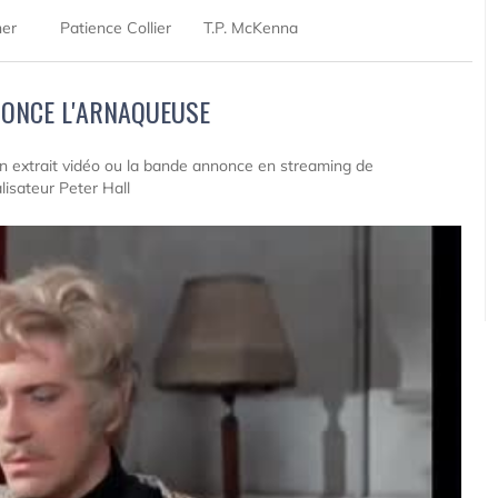
ner
Patience Collier
T.P. McKenna
ONCE L'ARNAQUEUSE
 un extrait vidéo ou la bande annonce en streaming de
isateur Peter Hall