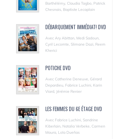
Barthélémy, Claudia Tagbo, Patrick
Chesnais, Baptiste Lecaplain
DÉBARQUEMENT IMMÉDIAT! DVD
Avec Ary Abittan, Medi Sadoun,
Cyril Lecomte, Slimane Dazi, Reem
Kherici
POTICHE DVD
Avec Catherine Deneuve, Gérard
Depardieu, Fabrice Luchini, Karin
Viard, Jérémie Renier
LES FEMMES DU 6E ÉTAGE DVD
Avec Fabrice Luchini, Sandrine
Kiberlain, Natalia Verbeke, Carmen
Maura, Lola Dueñas