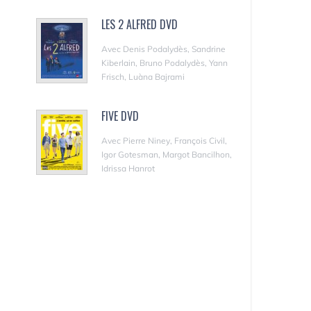
LES 2 ALFRED DVD
Avec Denis Podalydès, Sandrine
Kiberlain, Bruno Podalydès, Yann
Frisch, Luàna Bajrami
FIVE DVD
Avec Pierre Niney, François Civil,
Igor Gotesman, Margot Bancilhon,
Idrissa Hanrot