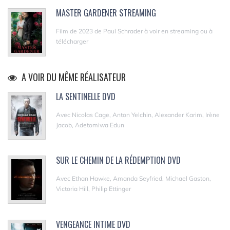
MASTER GARDENER STREAMING
Film de 2023 de Paul Schrader à voir en streaming ou à
télécharger
A VOIR DU MÊME RÉALISATEUR
LA SENTINELLE DVD
Avec Nicolas Cage, Anton Yelchin, Alexander Karim, Irène
Jacob, Adetomiwa Edun
SUR LE CHEMIN DE LA RÉDEMPTION DVD
Avec Ethan Hawke, Amanda Seyfried, Michael Gaston,
Victoria Hill, Philip Ettinger
VENGEANCE INTIME DVD