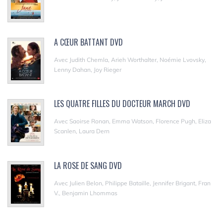
A CŒUR BATTANT DVD
Avec Judith Chemla, Arieh Worthalter, Noémie Lvovsky,
Lenny Dahan, Joy Rieger
LES QUATRE FILLES DU DOCTEUR MARCH DVD
Avec Saoirse Ronan, Emma Watson, Florence Pugh, Eliza
Scanlen, Laura Dern
LA ROSE DE SANG DVD
Avec Julien Belon, Philippe Bataille, Jennifer Brigant, Fran
V., Benjamin Lhommas