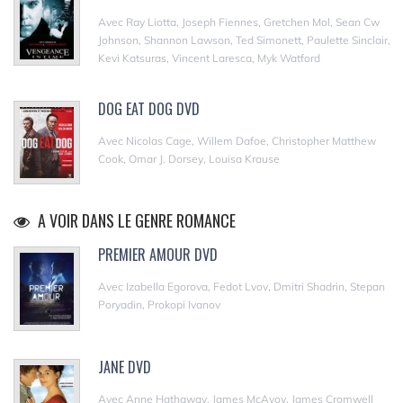
Avec Ray Liotta, Joseph Fiennes, Gretchen Mol, Sean Cw
Johnson, Shannon Lawson, Ted Simonett, Paulette Sinclair,
Kevi Katsuras, Vincent Laresca, Myk Watford
DOG EAT DOG DVD
Avec Nicolas Cage, Willem Dafoe, Christopher Matthew
Cook, Omar J. Dorsey, Louisa Krause
A VOIR DANS LE GENRE ROMANCE
PREMIER AMOUR DVD
Avec Izabella Egorova, Fedot Lvov, Dmitri Shadrin, Stepan
Poryadin, Prokopi Ivanov
JANE DVD
Avec Anne Hathaway, James McAvoy, James Cromwell