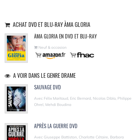
ACHAT DVD ET BLU-RAY ÀMA GLORIA
ÀMA GLORIA EN DVD ET BLU-RAY
Neuf & occasion
A VOIR DANS LE GENRE DRAME
SAUVAGE DVD
Avec Félix Maritaud, Eric Bernard, Nicolas Dibla, Philippe
Ohrel, Mehdi Boudina
APRÈS LA GUERRE DVD
Avec Giuseppe Battiston, Charlotte Cétaire, Barbora