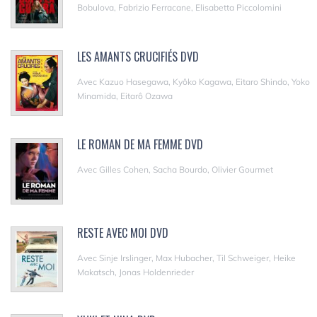
Bobulova, Fabrizio Ferracane, Elisabetta Piccolomini
LES AMANTS CRUCIFIÉS DVD
Avec Kazuo Hasegawa, Kyôko Kagawa, Eitaro Shindo, Yoko
Minamida, Eitarô Ozawa
LE ROMAN DE MA FEMME DVD
Avec Gilles Cohen, Sacha Bourdo, Olivier Gourmet
RESTE AVEC MOI DVD
Avec Sinje Irslinger, Max Hubacher, Til Schweiger, Heike
Makatsch, Jonas Holdenrieder