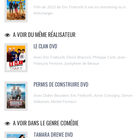
Film de 2023 de Eric Fraticelli à voir en streaming ou à
télécharger
A VOIR DU MÊME RÉALISATEUR
LE CLAN DVD
Avec Eric Fraticelli, Denis Braccini, Philippe Corti, Jean-
François Perrone, Joséphine de Meaux
PERMIS DE CONSTRUIRE DVD
Avec Didier Bourdon, Eric Fraticelli, Anne Consigny, Simon
Abkarian, Michel Ferracci
A VOIR DANS LE GENRE COMÉDIE
TAMARA DREWE DVD