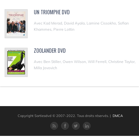
UN TRIOMPHE DVD
Avec Kad Merad, David Ayala, Lamine Cissokho, Sofian
Khammes, Pierre Lottin
ZOOLANDER DVD
Avec Ben Stiller, Owen Wilson, Will Ferrell, Christine Taylor,
Milla Jovovich
Copyright Sortiesdvd © 2007-2022. Tous droits réservés.
|
DMCA