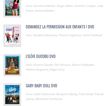
Avec Gemma Arterton, Roger Allam, Dominic Cooper, Luke
Evans, Jessica Barden
DEMANDEZ LA PERMISSION AUX ENFANTS ! DVD
Avec Sandrine Bonnaire, Pascal Légitimus, Anne Parillaud
L'ELÈVE DUCOBU DVD
Avec Vincent Claude, Elie Semoun, Bruno Podalydès,
Héléna Noguerra, Edgar Givry
GABY BABY DOLL DVD
Avec Lolita Chammah, Benjamin Biolay, Félix Moati, Pascal
Joyeux, Benasser Kandoussi