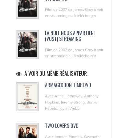
Film de 2007 de James Gray à voir
en streaming ou à télécharger
LA NUIT NOUS APPARTIENT
(VOST) STREAMING
Film de 2007 de James Gray à voir
en streaming ou à télécharger
A VOIR DU MÊME RÉALISATEUR
ARMAGEDDON TIME DVD
Avec Anne Hathaway, Anthony
Hopkins, Jeremy Strong, Banks
Repeta, Jaylin Webb
TWO LOVERS DVD
Avec Joaquin Phoenix, Gwyneth