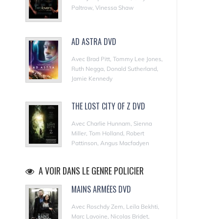
Paltrow, Vinessa Shaw
AD ASTRA DVD
Avec Brad Pitt, Tommy Lee Jones,
Ruth Negga, Donald Sutherland,
Jamie Kennedy
THE LOST CITY OF Z DVD
Avec Charlie Hunnam, Sienna
Miller, Tom Holland, Robert
Pattinson, Angus Macfadyen
A VOIR DANS LE GENRE POLICIER
MAINS ARMÉES DVD
Avec Roschdy Zem, Leïla Bekhti,
Marc Lavoine, Nicolas Bridet,