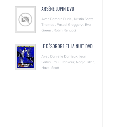
ARSÈNE LUPIN DVD
Avec Romain Duris , Kristin Scott
Thomas , Pascal Greggory , Eva
Green , Robin Renucci
LE DÉSORDRE ET LA NUIT DVD
Avec Danielle Darrieux, Jean
Gabin, Paul Frankeur, Nadja Tiller,
Hazel Scott