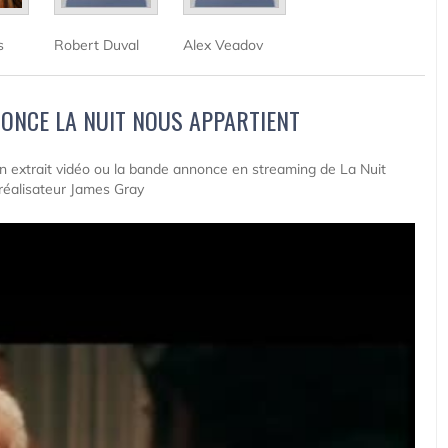
s
Robert Duval
Alex Veadov
ONCE LA NUIT NOUS APPARTIENT
 un extrait vidéo ou la bande annonce en streaming de La Nuit
réalisateur James Gray