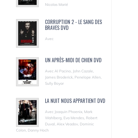
Nicolas Marié
CORRUPTION 2 - LE SANG DES
BRAVES DVD
Avec
UN APRÈS-MIDI DE CHIEN DVD
Avec Al Pacino, John Cazale,
James Broderick, Penelope Allen,
Sully Boyar
LA NUIT NOUS APPARTIENT DVD
Avec Joaquin Phoenix, Mark
Wahlberg, Eva Mendes, Robert
Duval, Alex Veadov, Dominic
Colon, Danny Hoch