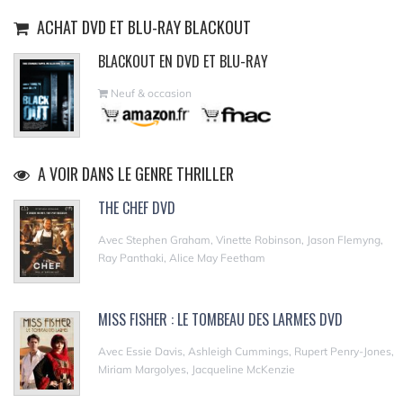
ACHAT DVD ET BLU-RAY BLACKOUT
BLACKOUT EN DVD ET BLU-RAY
Neuf & occasion
A VOIR DANS LE GENRE THRILLER
THE CHEF DVD
Avec Stephen Graham, Vinette Robinson, Jason Flemyng,
Ray Panthaki, Alice May Feetham
MISS FISHER : LE TOMBEAU DES LARMES DVD
Avec Essie Davis, Ashleigh Cummings, Rupert Penry-Jones,
Miriam Margolyes, Jacqueline McKenzie