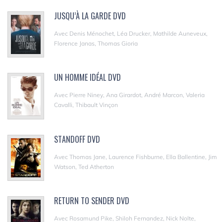
JUSQU’À LA GARDE DVD
Avec Denis Ménochet, Léa Drucker, Mathilde Auneveux,
Florence Janas, Thomas Gioria
UN HOMME IDÉAL DVD
Avec Pierre Niney, Ana Girardot, André Marcon, Valeria
Cavalli, Thibault Vinçon
STANDOFF DVD
Avec Thomas Jane, Laurence Fishburne, Ella Ballentine, Jim
Watson, Ted Atherton
RETURN TO SENDER DVD
Avec Rosamund Pike, Shiloh Fernandez, Nick Nolte,