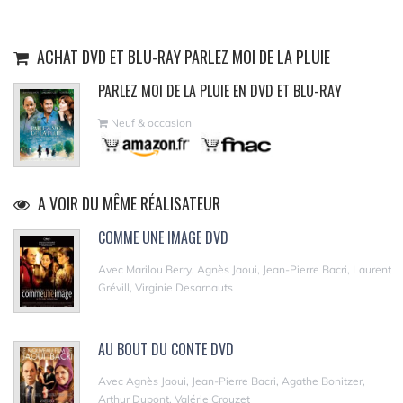
ACHAT DVD ET BLU-RAY PARLEZ MOI DE LA PLUIE
PARLEZ MOI DE LA PLUIE EN DVD ET BLU-RAY
Neuf & occasion
A VOIR DU MÊME RÉALISATEUR
COMME UNE IMAGE DVD
Avec Marilou Berry, Agnès Jaoui, Jean-Pierre Bacri, Laurent
Grévill, Virginie Desarnauts
AU BOUT DU CONTE DVD
Avec Agnès Jaoui, Jean-Pierre Bacri, Agathe Bonitzer,
Arthur Dupont, Valérie Crouzet