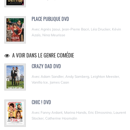
PLACE PUBLIQUE DVD
Avec Agnès Jaoui, Jean-Pierre Bacri, Léa Drucker, Kévin
Azaïs, Nina Meurisse
A VOIR DANS LE GENRE COMÉDIE
CRAZY DAD DVD
Avec Adam Sandler, Andy Samberg, Leighton Meester,
Vanilla Ice, James Caan
CHIC ! DVD
Avec Fanny Ardant, Marina Hands, Eric Elmosnino, Laurent
Stocker, Catherine Hosmalin