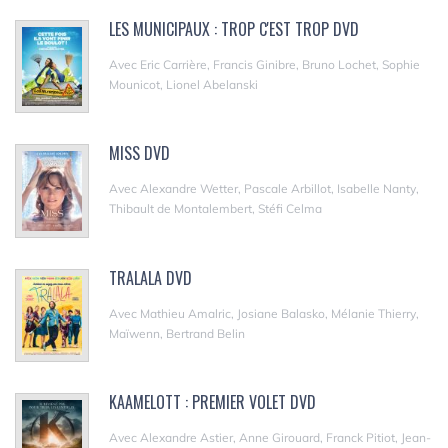
LES MUNICIPAUX : TROP C'EST TROP DVD
Avec Eric Carrière, Francis Ginibre, Bruno Lochet, Sophie
Mounicot, Lionel Abelanski
MISS DVD
Avec Alexandre Wetter, Pascale Arbillot, Isabelle Nanty,
Thibault de Montalembert, Stéfi Celma
TRALALA DVD
Avec Mathieu Amalric, Josiane Balasko, Mélanie Thierry,
Maïwenn, Bertrand Belin
KAAMELOTT : PREMIER VOLET DVD
Avec Alexandre Astier, Anne Girouard, Franck Pitiot, Jean-