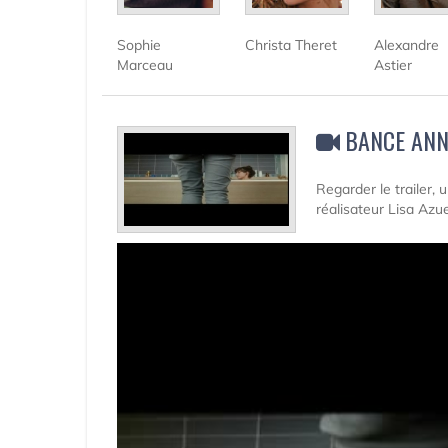
Sophie
Christa Theret
Alexandre
Marceau
Astier
BANCE ANN
Regarder le trailer,
réalisateur Lisa Azu