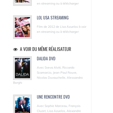
en streaming ou à télécharger
LOL USA STREAMING
Film de 2012 de Lisa Azuelos à voir
en streaming ou à télécharger
A VOIR DU MÊME RÉALISATEUR
DALIDA DVD
Avec Sveva Alviti, Riccardo
Scamarcio, Jean-Paul Rouve,
Nicolas Duvauchelle, Alessandro
Borghi
UNE RENCONTRE DVD
Avec Sophie Marceau, François
Cluzet, Lisa Azuelos, Alexandre