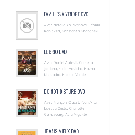
FAMILLES À VENDRE DVD
Avec Natalia Koliakanova, Léonid
Kanievski, Konstantin Khabenski
LE BRIO DVD
Avec Daniel Auteuil, Camélia
Jordana, Yasin Houicha, Nozha
Khouadra, Nicolas Vaude
DO NOT DISTURB DVD
Avec François Cluzet, Yvan Attal,
Laetitia Casta, Charlotte
Gainsbourg, Asia Argento
JE VAIS MIEUX DVD