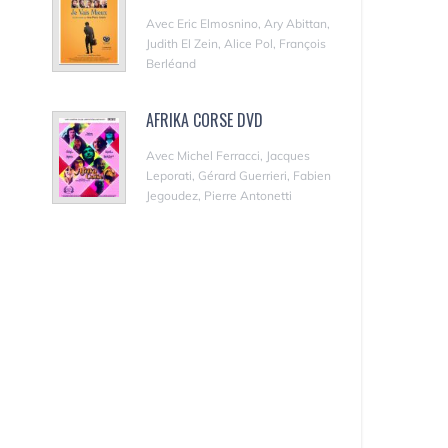
Avec Eric Elmosnino, Ary Abittan,
Judith El Zein, Alice Pol, François
Berléand
AFRIKA CORSE DVD
Avec Michel Ferracci, Jacques
Leporati, Gérard Guerrieri, Fabien
Jegoudez, Pierre Antonetti