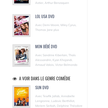
Astier, Arthur Benzaquen
LOL USA DVD
Avec Demi Moore, Miley Cyrus,
Thomas Jane plus
MON BÉBÉ DVD
Avec Sandrine Kiberlain, Thaïs
Alessandrin, Kyan Khojandi,
Arnaud Valois, Victor Belmondo
A VOIR DANS LE GENRE COMÉDIE
SUN DVD
Avec Tewfik Jallab, Annabelle
Lengronne, Ludovic Berthillot,
Meriem Serbah, Delphine Théodore