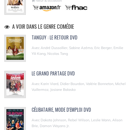
Neuf & occasion
A VOIR DANS LE GENRE COMÉDIE
TANGUY : LE RETOUR DVD
Avec André Dussollier, Sabine Azéma, Eric Berger, Emilie
Yili Kang, Nicolas Tang
LE GRAND PARTAGE DVD
Avec Karin Viard, Didier Bourdon, Valérie Bonneton, Michel
Vuillermoz, Josiane Balasko
CÉLIBATAIRE, MODE D'EMPLOI DVD
Avec Dakota Johnson, Rebel Wilson, Leslie Mann, Alison
Brie, Damon Wayans Jr.