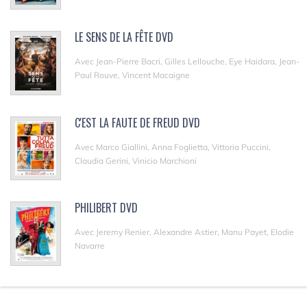
LE SENS DE LA FÊTE DVD
Avec Jean-Pierre Bacri, Gilles Lellouche, Eye Haidara, Jean-
Paul Rouve, Vincent Macaigne
C'EST LA FAUTE DE FREUD DVD
Avec Marco Giallini, Anna Foglietta, Vittoria Puccini,
Claudia Gerini, Vinicio Marchioni
PHILIBERT DVD
Avec Jeremy Renier, Alexandre Astier, Manu Payet, Elodie
Navarre