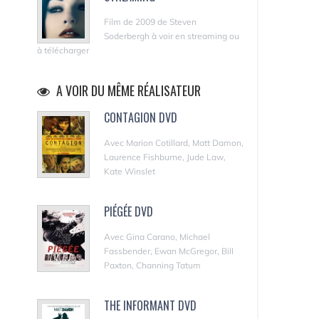
Film de 2009 de Steven
Soderbergh à voir en streaming ou
à télécharger
A VOIR DU MÊME RÉALISATEUR
CONTAGION DVD
Avec Marion Cotillard, Matt Damon,
Laurence Fishburne, Jude Law,
Kate Winslet
PIÉGÉE DVD
Avec Gina Carano, Michael
Fassbender, Ewan McGregor, Bill
Paxton, Channing Tatum
THE INFORMANT DVD