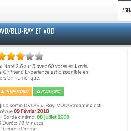
AGE
DVD/BLU-RAY ET VOD
Noté
2.6
sur
5
avec
60
votes et
1
avis.
Girlfriend Experience est disponible en
ersion numérique.
TÉLÉCHARGEMENT
EN STREAMING
La sortie DVD/Blu-Ray, VOD/Streaming est
révue
09 Février 2010
Sortie cinéma:
08 Juillet 2009
Durée: 78 Minutes
Genres: Drame