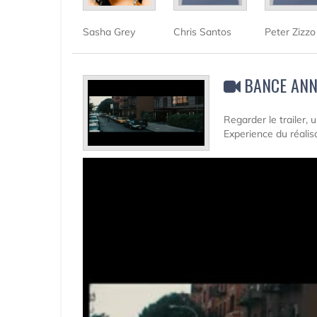
Sasha Grey
Chris Santos
Peter Zizzo
BANCE ANN
Regarder le trailer,
Experience du réali