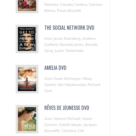
Ramirez, Claudia Cantero, Carmen
Barros, Paulo Brunetti
THE SOCIAL NETWORK DVD
Avec Jesse Eisenberg, Andrew
Garfield, Rashida Jones, Brenda
Song, Justin Timberlake
AMELIA DVD
Avec Ewan McGregor, Hilary
Swank, Mia Wasikowska, Richard
Gere
RÊVES DE JEUNESSE DVD
Avec Salomé Richard, Yoann
Zimmer, Estelle Meyer, Jacques
Bonnaffé, Christine Citti