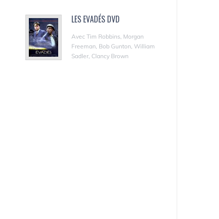
LES EVADÉS DVD
Avec Tim Robbins, Morgan
Freeman, Bob Gunton, William
Sadler, Clancy Brown