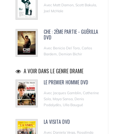
Avec Matt Damon, Scott Bakula,
Joel McHale
CHE : 2ÈME PARTIE - GUÉRILLA
DVD
Avec Benicio Del Toro, Carlos
Bardem, Demian Bichir
A VOIR DANS LE GENRE DRAME
LE PREMIER HOMME DVD
Avec Jacques Gamblin, Catherine
Sola, Maya Sansa, Denis
Podalydès, Ulla Baugué
LA VISITA DVD
Avec Daniela Vega, Rosalinda