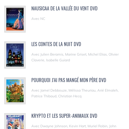
NAUSICAA DE LA VALLÉE DU VENT DVD
Avec NC
LES CONTES DE LA NUIT DVD
Avec Julien Beramis, Marine Griset, Michel Elias, Olivier
Claverie, Isabelle Guiard
POURQUOI J'AI PAS MANGÉ MON PÈRE DVD
Avec Jamel Debbouze, Mélissa Theuriau, Arié Elmaleh,
Patrice Thibaud, Christian Hecq
KRYPTO ET LES SUPER-ANIMAUX DVD
Avec Dwayne Johnson, Kevin Hart, Muriel Robin, John