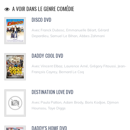
A VOIR DANS LE GENRE COMÉDIE
DISCO DVD
Avec Franck Dubosc, Emmanuelle Béart, Gérard
Depardieu, Samuel Le Bihan, Abbes Zahmani
DADDY COOL DVD
Avec Vincent Elbaz, Laurence Arné, Grégory Fitoussi, Jean-
François Cayrey, Bernard Le Coq
DESTINATION LOVE DVD
Avec Paula Patton, Adam Brody, Boris Kodjoe, Djimon
Hounsou, Taye Diggs
DADDY'S HOME DVD