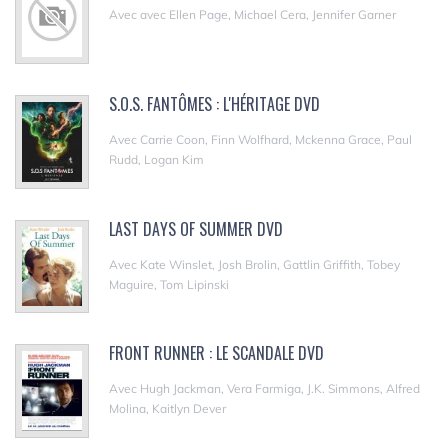
Avec avec Ellen Page, Michael Cera, Jennifer Garner
S.O.S. FANTÔMES : L'HÉRITAGE DVD
Avec Carrie Coon, Finn Wolfhard, Mckenna Grace, Paul
Rudd, Logan Kim
LAST DAYS OF SUMMER DVD
Avec Kate Winslet, Josh Brolin, Gattlin Griffith, Tobey
Maguire, Tom Lipinski
FRONT RUNNER : LE SCANDALE DVD
Avec Hugh Jackman, Vera Farmiga, J.K. Simmons, Alfred
Molina, Kaitlyn Dever