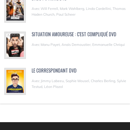
Avec Will Ferrell, Mark Wahlberg, Linda Cardellini, Thomas
Haden Church, Paul Scheer
SITUATION AMOUREUSE : C'EST COMPLIQUÉ DVD
Avec Manu Payet, Anaïs Demoustier, Emmanuelle Chriqui
LE CORRESPONDANT DVD
Avec Jimmy Labeeu, Sophie Mousel, Charles Berling, Sylvie
Testud, Léon Plazol