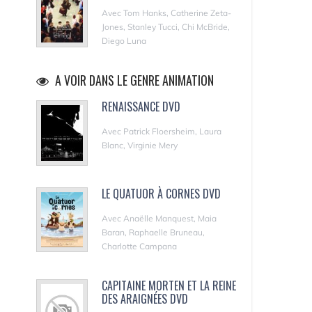
Avec Tom Hanks, Catherine Zeta-
Jones, Stanley Tucci, Chi McBride,
Diego Luna
A VOIR DANS LE GENRE ANIMATION
RENAISSANCE DVD
Avec Patrick Floersheim, Laura
Blanc, Virginie Mery
LE QUATUOR À CORNES DVD
Avec Anaëlle Manquest, Maia
Baran, Raphaelle Bruneau,
Charlotte Campana
CAPITAINE MORTEN ET LA REINE
DES ARAIGNÉES DVD