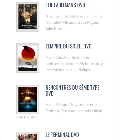
THE FABELMANS DVD
Avec Gabriel LaBelle, Paul Dano,
Michelle Williams, Seth Rogen,
Julia Butters
L'EMPIRE DU SOLEIL DVD
Avec Christian Bale, John
Malkovich, Miranda Richardson, Joe
Pantoliano, Leslie Phillips
RENCONTRES DU 3ÈME TYPE
DVD
Avec Richard Dreyfuss, François
Truffaut, Teri Garr, Melinda Dillon,
Bob Balaban
LE TERMINAL DVD