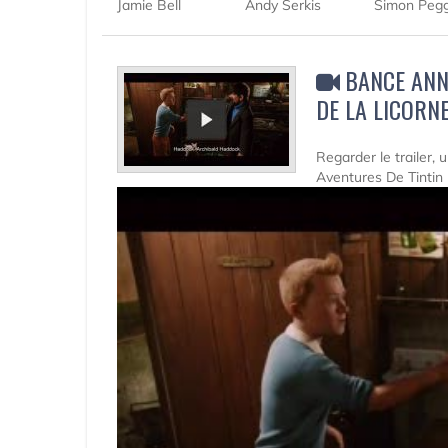
Jamie Bell
Andy Serkis
Simon Peg
BANCE ANN
DE LA LICORN
Regarder le trailer,
Aventures De Tintin 