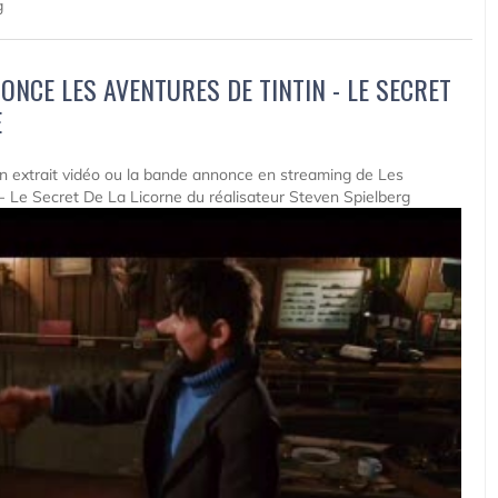
g
ONCE LES AVENTURES DE TINTIN - LE SECRET
E
 un extrait vidéo ou la bande annonce en streaming de Les
- Le Secret De La Licorne du réalisateur Steven Spielberg