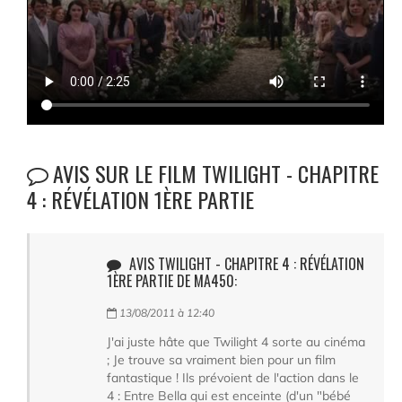
AVIS SUR LE FILM TWILIGHT - CHAPITRE
4 : RÉVÉLATION 1ÈRE PARTIE
AVIS TWILIGHT - CHAPITRE 4 : RÉVÉLATION
1ÈRE PARTIE DE MA450:
13/08/2011 à 12:40
J'ai juste hâte que Twilight 4 sorte au cinéma
; Je trouve sa vraiment bien pour un film
fantastique ! Ils prévoient de l'action dans le
4 : Entre Bella qui est enceinte (d'un "bébé