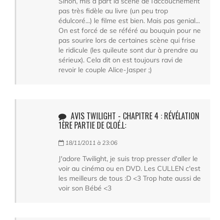
Sinon, mis a part la scène de l’accouchement
pas très fidèle au livre (un peu trop
édulcoré...) le filme est bien. Mais pas genial...
On est forcé de se référé au bouquin pour ne
pas sourire lors de certaines scène qui frise
le ridicule (les quileute sont dur à prendre au
sérieux). Cela dit on est toujours ravi de
revoir le couple Alice-Jasper ;)
AVIS TWILIGHT - CHAPITRE 4 : RÉVÉLATION
1ÈRE PARTIE DE CLOÉ.L:
18/11/2011 à 23:06
J'adore Twilight, je suis trop presser d'aller le
voir au cinéma ou en DVD. Les CULLEN c'est
les meilleurs de tous :D <3 Trop hate aussi de
voir son Bébé <3