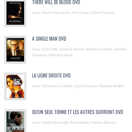
THERE WILL BE BLOOD DVD
Avec Daniel Day-Lewis, Paul Dano, Dillon Freasier
A SINGLE MAN DVD
Avec Colin Firth, Julianne Moore, Matthew Goode, Ginnifer
Goodwin, Nicholas Hoult
LA LIGNE DROITE DVD
Avec Clémentine Célarié, Cyril Descours, Rachida Brakni
QU'UN SEUL TIENNE ET LES AUTRES SUIVRONT DVD
Avec Farida Rahouadj, Reda Kateb, Pauline Etienne