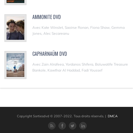
AMMONITE DVD
Avec Kate Winslet, Saoirse Ronan, Fiona Shaw, Gemma
Jones, Alec Secareanu
CAPHARNAÜM DVD
Avec Zain Alrafeea, Yordanos Shifera, Boluwatife Treasure
Bankole, Kawthar Al Haddad, Fadi Youssef
Copyright Sortiesdvd © 2007-2022. Tous droits réservés.
|
DMCA