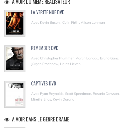
A VOIR DU MÊME RÉALISATEUR
LA VÉRITÉ NUE DVD
Avec Kevin Bacon , Colin Firth , Alison Lohman
REMEMBER DVD
Avec Christopher Plummer, Martin Landau, Bruno Ganz,
Jürgen Prochnow, Heinz Lieven
CAPTIVES DVD
Avec Ryan Reynolds, Scott Speedman, Rosario Dawson,
Mireille Enos, Kevin Durand
A VOIR DANS LE GENRE DRAME