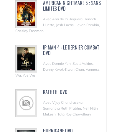
AMERICAN NIGHTMARE 5 : SANS
LIMITES DVD
Avec Ana de la Reguera, Tenoch
Huerta, Josh Lucas, Leven Rambin,
Cassidy Freeman
IP MAN 4 : LE DERNIER COMBAT
DVD
Avec Donnie Yen, Scott Adkins,
Danny Kwok-Kwan Chan, Vanness
Wu, Yue Wu
KATHTHI DVD
Avec Vijay Chandrasekar,
Samantha Ruth Prabhu, Neil Nitin
Mukesh, Tota Roy Chowdhury
HURRICANE DVD