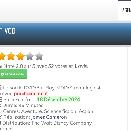
AGE
ET VOD
Noté
2.8
sur
5
avec
52
votes et
1
avis.
EN STREAMING
La sortie DVD/Blu-Ray, VOD/Streaming est
révue
prochainement
Sortie cinéma:
18 Décembre 2024
Durée: 96 Minutes
Genres: Aventure, Science fiction, Action
Réalisation:
James Cameron
Distribution:
The Walt Disney Company
rance