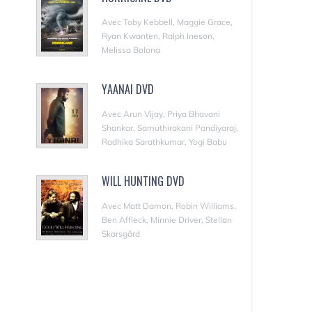
Avec Toby Kebbell, Maggie Grace,
Ryan Kwanten, Ralph Ineson,
Melissa Bolona
YAANAI DVD
Avec Arun Vijay, Priya Bhavani
Shankar, Samuthirakani Pandiyaraj,
Radhika Sarathkumar, Yogi Babu
WILL HUNTING DVD
Avec Matt Damon, Robin Williams,
Ben Affleck, Minnie Driver, Stellan
Skarsgård