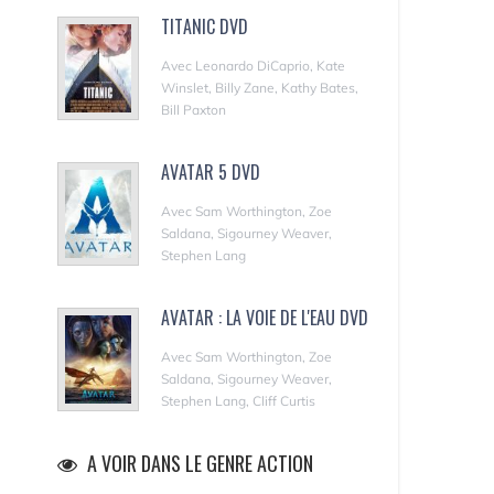
TITANIC DVD
Avec Leonardo DiCaprio, Kate
Winslet, Billy Zane, Kathy Bates,
Bill Paxton
AVATAR 5 DVD
Avec Sam Worthington, Zoe
Saldana, Sigourney Weaver,
Stephen Lang
AVATAR : LA VOIE DE L'EAU DVD
Avec Sam Worthington, Zoe
Saldana, Sigourney Weaver,
Stephen Lang, Cliff Curtis
A VOIR DANS LE GENRE ACTION