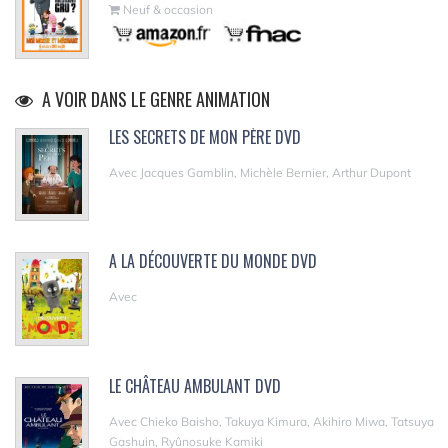
Neuf & occasion
A VOIR DANS LE GENRE ANIMATION
LES SECRETS DE MON PÈRE DVD
Avec Jacques Gamblin, Michèle Bernier, Arthur Dupont
A LA DÉCOUVERTE DU MONDE DVD
Avec
LE CHÂTEAU AMBULANT DVD
Avec Chieko Baisho, Takuya Kimura, Akihiro Miwa, Tatsuya
Gashuin, Ryûnosuke Kamiki