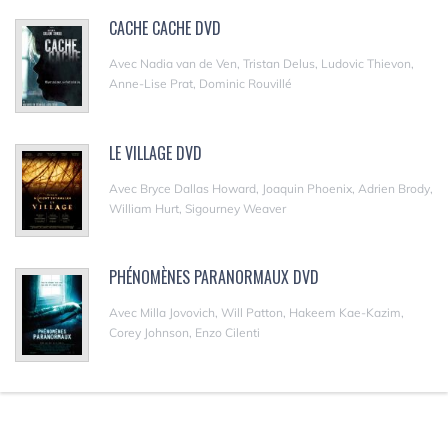
CACHE CACHE DVD
Avec Nadia van de Ven, Tristan Delus, Ludovic Thievon,
Anne-Lise Prat, Dominic Rouvillé
LE VILLAGE DVD
Avec Bryce Dallas Howard, Joaquin Phoenix, Adrien Brody,
William Hurt, Sigourney Weaver
PHÉNOMÈNES PARANORMAUX DVD
Avec Milla Jovovich, Will Patton, Hakeem Kae-Kazim,
Corey Johnson, Enzo Cilenti