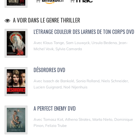
A VOIR DANS LE GENRE THRILLER
L'ÉTRANGE COULEUR DES LARMES DE TON CORPS DVD
Avec Klaus Tange, Sam Louwyck, Ursula Bedena, Jean-
Michel Vovk, Sylvia Camarda
DÉSORDRES DVD
Avec Isaach de Bankolé, Sonia Rolland, Niels Schneider,
Lucien Guignard, Noé Nijenhuis
A PERFECT ENEMY DVD
Avec Tomasz Kot, Athena Strates, Marta Nieto, Dominique
Pinon, Felizia Trube