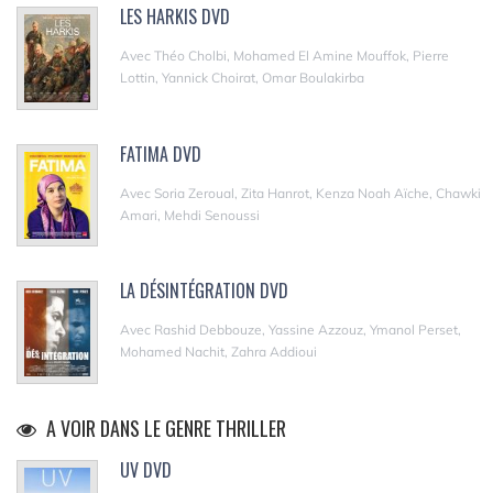
LES HARKIS DVD
Avec Théo Cholbi, Mohamed El Amine Mouffok, Pierre
Lottin, Yannick Choirat, Omar Boulakirba
FATIMA DVD
Avec Soria Zeroual, Zita Hanrot, Kenza Noah Aïche, Chawki
Amari, Mehdi Senoussi
LA DÉSINTÉGRATION DVD
Avec Rashid Debbouze, Yassine Azzouz, Ymanol Perset,
Mohamed Nachit, Zahra Addioui
A VOIR DANS LE GENRE THRILLER
UV DVD