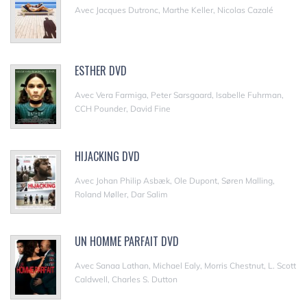
Avec Jacques Dutronc, Marthe Keller, Nicolas Cazalé
ESTHER DVD
Avec Vera Farmiga, Peter Sarsgaard, Isabelle Fuhrman,
CCH Pounder, David Fine
HIJACKING DVD
Avec Johan Philip Asbæk, Ole Dupont, Søren Malling,
Roland Møller, Dar Salim
UN HOMME PARFAIT DVD
Avec Sanaa Lathan, Michael Ealy, Morris Chestnut, L. Scott
Caldwell, Charles S. Dutton