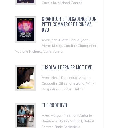
Cucciolla, Michael Conrad
GRANDEUR ET DÉCADENCE D'UN
PETIT COMMERCE DE CINÉMA
DVD
Avec Jean-Pierre Léaud, Jean-
Pierre Mocky, Caroline Champetier,
Nathalie Richard, Marie Valera
JUSQU'AU DERNIER MOT DVD
Avec Alexis Desseaux, Vincent
Craquelin, Gilles Janeyrand, Willy
Desjardins, Ludovic Drilles
THE CODE DVD
Avec Morgan Freeman, Antonio
Banderas, Radha Mitchell, Robert
Forster, Rade Serbedzija