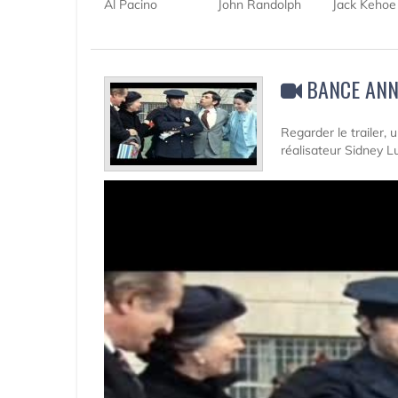
Al Pacino
John Randolph
Jack Kehoe
BANCE ANN
Regarder le trailer,
réalisateur Sidney 