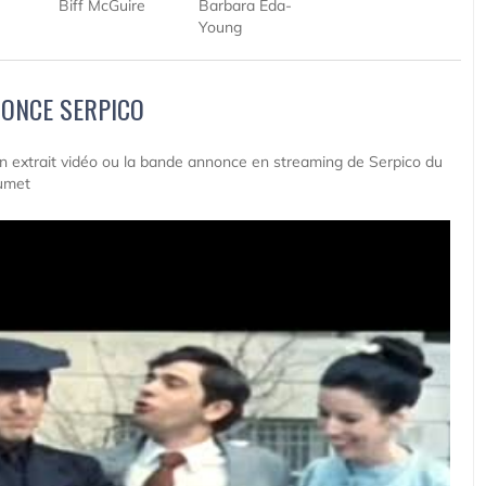
Biff McGuire
Barbara Eda-
Young
ONCE SERPICO
 un extrait vidéo ou la bande annonce en streaming de Serpico du
Lumet