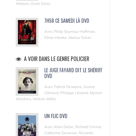
Watson, Ossie Davis
7H58 CE SAMEDI LÀ DVD
Avec Philip Seymour Hoffman,
Ethan Hawke, Marisa Tomei
A VOIR DANS LE GENRE POLICIER
LE JUGE FAYARD DIT LE SHÉRIFF
DVD
Avec Patrick Dewaere, Aurore
Clément, Philippe Léotard, Myriam
Mézières, Hélène Vallier
UN FLIC DVD
Avec Alain Delon, Richard Crenna,
Catherine Deneuve, Riccardo