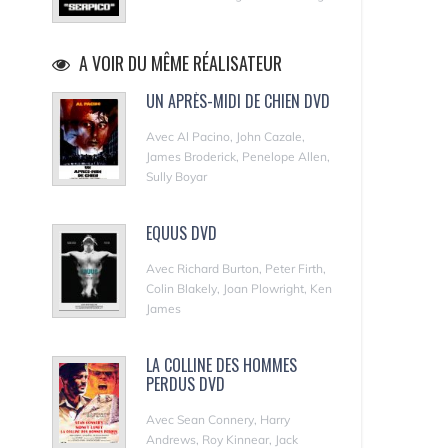
A VOIR DU MÊME RÉALISATEUR
UN APRÈS-MIDI DE CHIEN DVD
Avec Al Pacino, John Cazale,
James Broderick, Penelope Allen,
Sully Boyar
EQUUS DVD
Avec Richard Burton, Peter Firth,
Colin Blakely, Joan Plowright, Ken
James
LA COLLINE DES HOMMES
PERDUS DVD
Avec Sean Connery, Harry
Andrews, Roy Kinnear, Jack