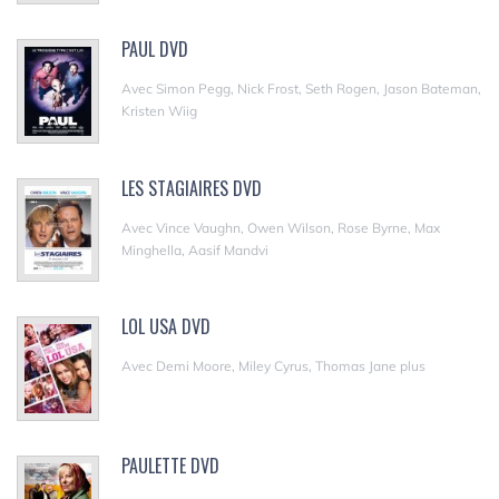
PAUL DVD
Avec Simon Pegg, Nick Frost, Seth Rogen, Jason Bateman,
Kristen Wiig
LES STAGIAIRES DVD
Avec Vince Vaughn, Owen Wilson, Rose Byrne, Max
Minghella, Aasif Mandvi
LOL USA DVD
Avec Demi Moore, Miley Cyrus, Thomas Jane plus
PAULETTE DVD