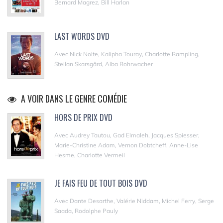
Bernard Magrez, Bill Harlan
LAST WORDS DVD
Avec Nick Nolte, Kalipha Touray, Charlotte Rampling,
Stellan Skarsgård, Alba Rohrwacher
A VOIR DANS LE GENRE COMÉDIE
HORS DE PRIX DVD
Avec Audrey Tautou, Gad Elmaleh, Jacques Spiesser,
Marie-Christine Adam, Vernon Dobtcheff, Anne-Lise
Hesme, Charlotte Vermeil
JE FAIS FEU DE TOUT BOIS DVD
Avec Dante Desarthe, Valérie Niddam, Michel Ferry, Serge
Saada, Rodolphe Pauly