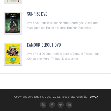
SUNRISE DVD
Avec Adil Hussain, Tannishtha Chatterjee, Ashalata
Wabgaonkar, Rakesh Mehra, Bachan Pachehra
L'AMOUR DEBOUT DVD
Avec Paul Delbreil, Adèle Csech, Samuel Fasse, Jean-
Christophe Marti, Thibaut Destouches
Copyright Sortiesdvd © 2007-2022. Tous droits réservés.
|
DMCA