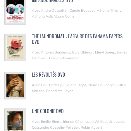
Avec André Dussollier, Carole Bouquet, Mélanie Thierry,
Adriana Asti, Mauro Conte
THE LAUNDROMAT : L'AFFAIRE DES PANAMA PAPERS
DVD
Avec Antonio Banderas, Gary Oldman, Meryl Streep, James
Cromwell, David Schwimmer
LES RÉVOLTÉS DVD
Avec Paul Bartel (II), Solène Rigot, Pierre Boulanger, Gilles
Masson, Bénédicte Loyen
UNE COLONIE DVD
Avec Emilie Bierre, Irlande Côté, Jacob Whiteduck-Lavoie,
Cassandra Gosselin-Pelletier, Robin Aubert