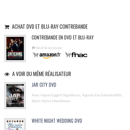
ACHAT DVD ET BLU-RAY CONTREBANDE
CONTREBANDE EN DVD ET BLU-RAY
Neuf & occasion
A VOIR DU MÊME RÉALISATEUR
JAR CITY DVD
Avec Ingvar Eggert Sigurðsson, Ágústa Eva Erlendsdóttir,
Björn Hlynur Haraldsson
WHITE NIGHT WEDDING DVD