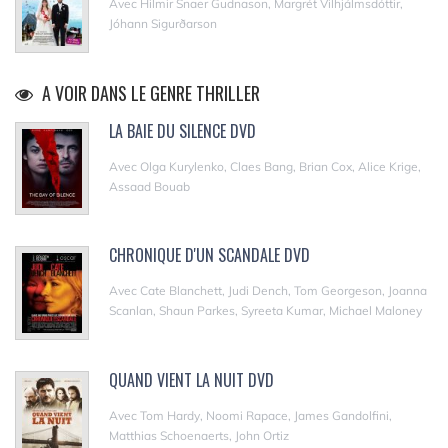
Avec Hilmir Snaer Gudnason, Margrét Vilhjálmsdóttir,
Jóhann Sigurðarson
A VOIR DANS LE GENRE THRILLER
LA BAIE DU SILENCE DVD
Avec Olga Kurylenko, Claes Bang, Brian Cox, Alice Krige,
Assaad Bouab
CHRONIQUE D'UN SCANDALE DVD
Avec Cate Blanchett, Judi Dench, Tom Georgeson, Joanna
Scanlan, Shaun Parkes, Syreeta Kumar, Michael Maloney
QUAND VIENT LA NUIT DVD
Avec Tom Hardy, Noomi Rapace, James Gandolfini,
Matthias Schoenaerts, John Ortiz