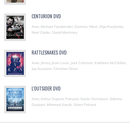
CENTURION DVD
Avec Michael Fassbender, Dominic West, Olga Kurylenko,
Noel Clarke, David Morrissey
RATTLESNAKES DVD
Avec Jimmy Jean-Louis, Jack Coleman, Kathleen McClellan,
Jay Acovone, Christian Oliver
L'OUTSIDER DVD
Avec Arthur Dupont, François-Xavier Demaison, Sabrina
Ouazani, Mhamed Arezki, Sören Prévost