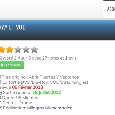
AGE
RAY ET VOD
Noté
2.4
sur
5
avec
27
votes et
1
avis.
EN STREAMING
Titre original: Abrir Puertas Y Ventanas
La sortie DVD/Blu-Ray, VOD/Streaming est
révue
05 Février 2013
Sortie cinéma:
18 Juillet 2012
Durée: 98 Minutes
Genres: Drame
Réalisation:
Milagros Mumenthaler