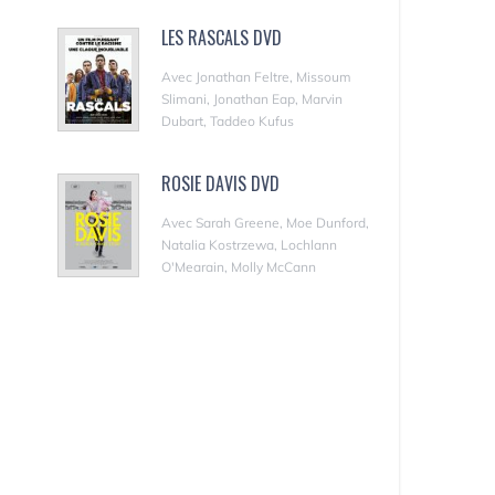
LES RASCALS DVD
Avec Jonathan Feltre, Missoum
Slimani, Jonathan Eap, Marvin
Dubart, Taddeo Kufus
ROSIE DAVIS DVD
Avec Sarah Greene, Moe Dunford,
Natalia Kostrzewa, Lochlann
O'Mearain, Molly McCann