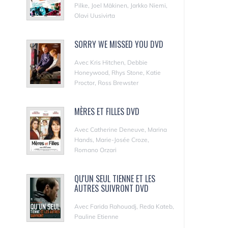
Pilke, Joel Mäkinen, Jarkko Niemi,
Olavi Uusivirta
SORRY WE MISSED YOU DVD
Avec Kris Hitchen, Debbie
Honeywood, Rhys Stone, Katie
Proctor, Ross Brewster
MÈRES ET FILLES DVD
Avec Catherine Deneuve, Marina
Hands, Marie-Josée Croze,
Romano Orzari
QU'UN SEUL TIENNE ET LES
AUTRES SUIVRONT DVD
Avec Farida Rahouadj, Reda Kateb,
Pauline Etienne