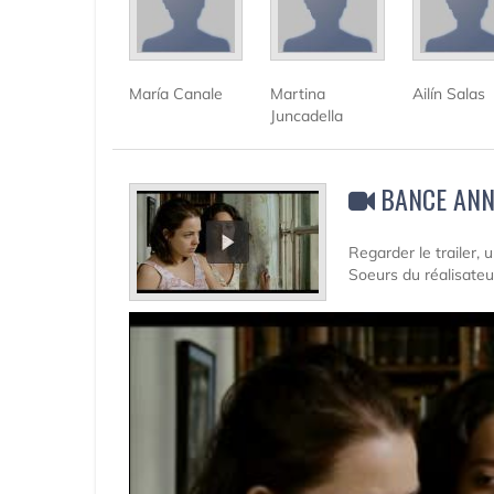
María Canale
Martina
Ailín Salas
Juncadella
BANCE ANN
Regarder le trailer,
Soeurs du réalisate