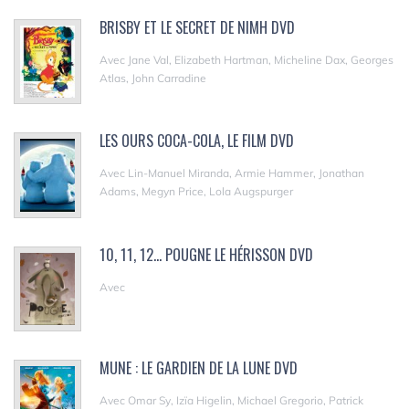
BRISBY ET LE SECRET DE NIMH DVD
Avec Jane Val, Elizabeth Hartman, Micheline Dax, Georges
Atlas, John Carradine
LES OURS COCA-COLA, LE FILM DVD
Avec Lin-Manuel Miranda, Armie Hammer, Jonathan
Adams, Megyn Price, Lola Augspurger
10, 11, 12... POUGNE LE HÉRISSON DVD
Avec
MUNE : LE GARDIEN DE LA LUNE DVD
Avec Omar Sy, Izïa Higelin, Michael Gregorio, Patrick