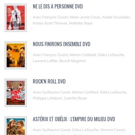
NE LE DIS À PERSONNE DVD
Avec François Cluzet, Marie-Josée Croze, André Dussollier,
Kristin Scott Thomas, Nathalie Baye
NOUS FINIRONS ENSEMBLE DVD
Avec François Cluzet, Marion Cotillard, Gilles Lellouche,
Laurent Lafitte, Benoît Magimel
ROCK'N ROLL DVD
Avec Guillaume Canet, Marion Cotillard, Gilles Lellouche,
Philippe Lefebvre, Camille Rowe
ASTÉRIX ET OBÉLIX : L'EMPIRE DU MILIEU DVD
Avec Guillaume Canet, Gilles Lellouche, Vincent Cassel,