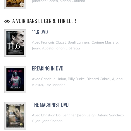
Jonathan Cohen, Marion Cotillard
A VOIR DANS LE GENRE THRILLER
11.6 DVD
Avec François Cluzet, Bouli Lanners, Corinne Masiero,
Juana Acosta, Johan Libéreau
BREAKING IN DVD
Avec Gabrielle Union, Billy Burke, Richard Cabral, Ajiona
Alexus, Levi Meaden
THE MACHINIST DVD
Avec Christian Bal, Jennifer Jason Leigh, Aitana Sanchez-
Gijon, John Sharian