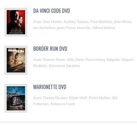
DA VINCI CODE DVD
Avec Tom Hanks, Audrey Tautou, Paul Bettany, Jean Reno,
Ian McKellen, Jean-Pierre Marielle, Alfred Molina
BORDER RUN DVD
Avec Sharon Stone, Billy Zane, Rosemberg Salgado, Miguel
Rodarte, Giovanna Zacarias
MARIONETTE DVD
Avec Thekla Reuten, Elijah Wolf, Peter Mullan, Bill
Paterson, Rebecca Front