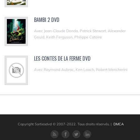
BAMBI 2 DVD
Avec Jean-Claude Donda, Patrick Stewart, Alexander
Gould, Keith Ferguson, Philippe Catoire
LES CONTES DE LA FERME DVD
Avec Raymond Aubrac, Ken Loach, Robert Mencherini
Copyright Sortiesdvd © 2007-2022. Tous droits réservés.
|
DMCA