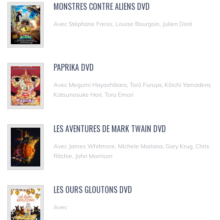
MONSTRES CONTRE ALIENS DVD
Avec Stéphane Freiss, Louise Bourgoin, Julien Doré
PAPRIKA DVD
Avec Megumi Hayashibara, Torû Furuya, Kôichi Yamadera,
Katsunosuke Hori, Toru Emori
LES AVENTURES DE MARK TWAIN DVD
Avec James Whitmore, Michele Mariana, Gary Krug, Chris
Ritchie, John Morrison
LES OURS GLOUTONS DVD
Avec