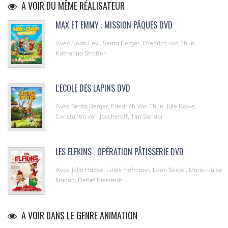
A VOIR DU MÊME RÉALISATEUR
MAX ET EMMY : MISSION PÂQUES DVD
Avec Noah Levi, Senta Berger, Friedrich von Thun,
Katharina Straßer
L'ECOLE DES LAPINS DVD
Avec Senta Berger, Friedrich Von Thun, Jule Böwe,
Constantin von Jascheroff, Tim Sander
LES ELFKINS : OPÉRATION PÂTISSERIE DVD
Avec Jella Haase, Louis Hofmann, Leon Seidel, Marie-Luise
Marjan, Detlef Bierstedt
A VOIR DANS LE GENRE ANIMATION