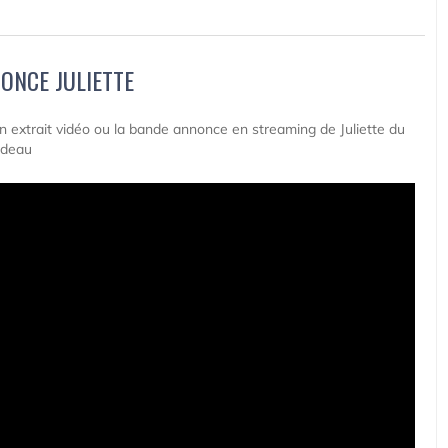
ONCE JULIETTE
 un extrait vidéo ou la bande annonce en streaming de Juliette du
odeau