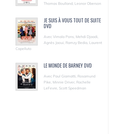
Thomas Boulland, Leonor Oberson
JE SUIS À VOUS TOUT DE SUITE
DVD
Avec Vimala Pons, Mehdi Djaadi,
Agnès Jaoui, Ramzy Bedia, Laurent
Capelluto
LE MONDE DE BARNEY DVD
Avec Paul Giamatti, Rosamund
Pike, Minnie Driver, Rachelle
LeFevre, Scott Speedman