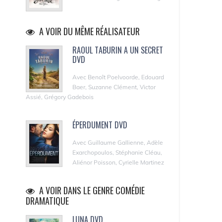
A VOIR DU MÊME RÉALISATEUR
RAOUL TABURIN A UN SECRET
DVD
Avec Benoît Poelvoorde, Edouard
Baer, Suzanne Clément, Victor
Assié, Grégory Gadebois
ÉPERDUMENT DVD
Avec Guillaume Gallienne, Adèle
Exarchopoulos, Stéphanie Cléau,
Aliénor Poisson, Cyrielle Martinez
A VOIR DANS LE GENRE COMÉDIE
DRAMATIQUE
LUNA DVD