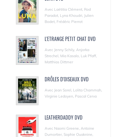
Avec Laëtitia Clément, Rod
Paradot, Lyna Khoudri, Julien
Bodet, Frédéric Pierrot
L'ETRANGE PETIT CHAT DVD
Avec Jenny Schily, Anjorka
Strechel, Mia Kasalo, Luk Pfaff,
Matthias Dittmer
DRÔLES D'OISEAUX DVD
Avec Jean Sorel, Lolita Chammah,
Virginie Ledoyen, Pascal Cervo
LEATHERDADDY DVD
Avec Naomi Greene, Antoine
Dumortier, Sophie Ouaknine,