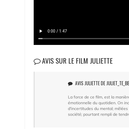
AVIS SUR LE FILM JULIETTE
AVIS JULIETTE DE JULIET_TE_BB
La force de ce film, est la manièr
émotionnelle du quotidien. On in
d'incertitudes du mental; mêlées 
société; pourtant rempli de tendr