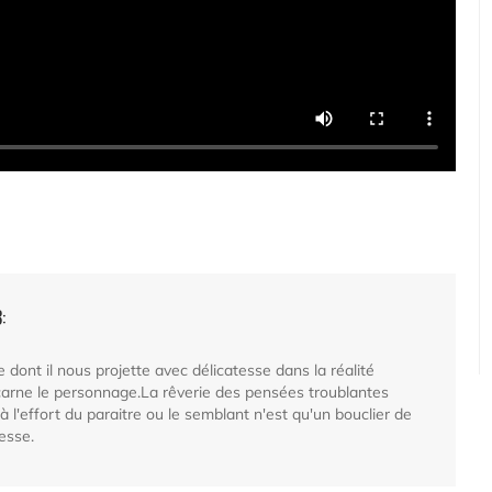
:
e dont il nous projette avec délicatesse dans la réalité
carne le personnage.La rêverie des pensées troublantes
à l'effort du paraitre ou le semblant n'est qu'un bouclier de
esse.