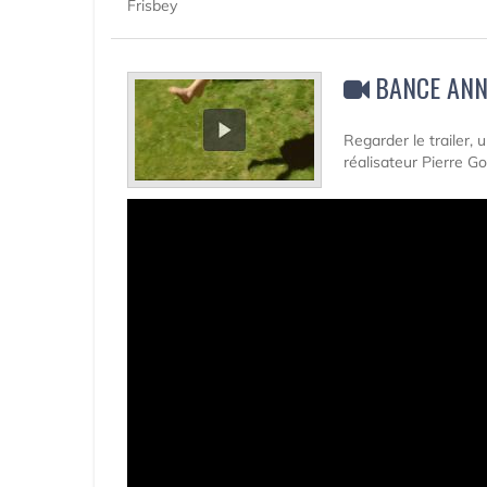
Frisbey
BANCE ANN
Regarder le trailer,
réalisateur Pierre G