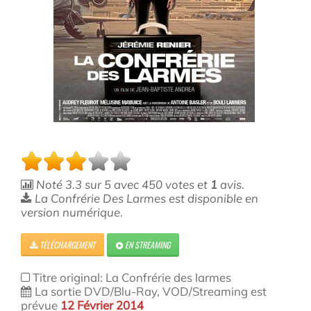
Noté
3.3
sur
5
avec
450
votes et
1
avis.
La Confrérie Des Larmes est disponible en
version numérique.
TÉLÉCHARGEMENT
EN STREAMING
Titre original: La Confrérie des larmes
La sortie DVD/Blu-Ray, VOD/Streaming est
prévue
12 Février 2014