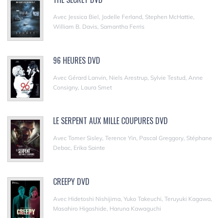
Avec Jessica Biel, Jodelle Ferland, Stephen McHattie,
William B. Davis, Samantha Ferris
96 HEURES DVD
Avec Gérard Lanvin, Niels Arestrup, Sylvie Testud, Anne
Consigny, Laura Smet
LE SERPENT AUX MILLE COUPURES DVD
Avec Tomer Sisley, Terence Yin, Pascal Greggory, Stéphane
Debac, Erika Sainte
CREEPY DVD
Avec Hidetoshi Nishijima, Yuko Takeuchi, Teruyuki Kagawa,
Masahiro Higashide, Haruna Kawaguchi