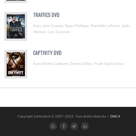
TRAFFICS DVD
Avec John Cusack, Ryan Phillippe, Rachelle LeFevre, Jacki
Weaver, Luis Guzman
CAPTIVITY DVD
Avec Elisha Cuthbert, Daniel Gillies, Pruitt Taylor Vince
Copyright Sortiesdvd © 2007-2022. Tous droits réservés.
|
DMCA