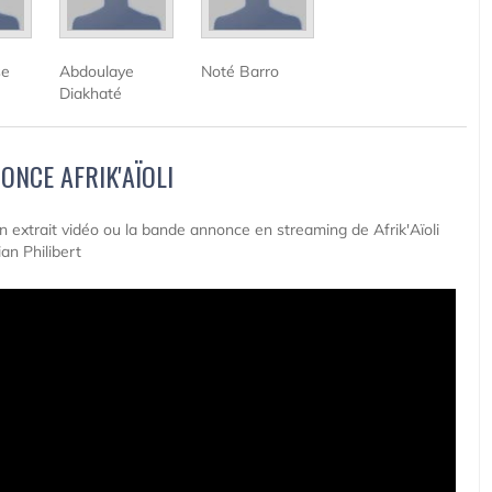
se
Abdoulaye
Noté Barro
Diakhaté
ONCE AFRIK'AÏOLI
un extrait vidéo ou la bande annonce en streaming de Afrik'Aïoli
ian Philibert