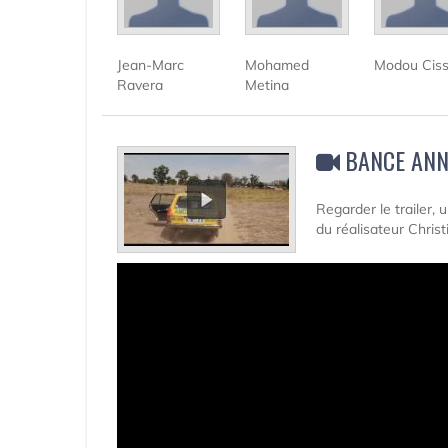
Jean-Marc
Mohamed
Modou Cis
Ravera
Metina
BANCE ANN
Regarder le trailer, 
du réalisateur Christ