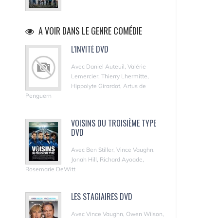
A VOIR DANS LE GENRE COMÉDIE
L'INVITÉ DVD
Avec Daniel Auteuil, Valérie
Lemercier, Thierry Lhermitte,
Hippolyte Girardot, Artus de
Penguern
VOISINS DU TROISIÈME TYPE
DVD
Avec Ben Stiller, Vince Vaughn,
Jonah Hill, Richard Ayoade,
Rosemarie DeWitt
LES STAGIAIRES DVD
Avec Vince Vaughn, Owen Wilson,