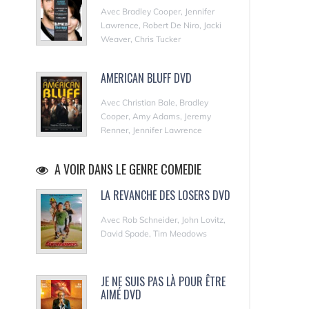
Avec Bradley Cooper, Jennifer
Lawrence, Robert De Niro, Jacki
Weaver, Chris Tucker
AMERICAN BLUFF DVD
Avec Christian Bale, Bradley
Cooper, Amy Adams, Jeremy
Renner, Jennifer Lawrence
A VOIR DANS LE GENRE COMEDIE
LA REVANCHE DES LOSERS DVD
Avec Rob Schneider, John Lovitz,
David Spade, Tim Meadows
JE NE SUIS PAS LÀ POUR ÊTRE
AIMÉ DVD