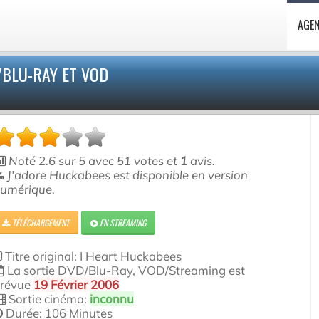
AGE
/BLU-RAY ET VOD
Noté
2.6
sur
5
avec
51
votes et
1
avis.
J'adore Huckabees est disponible en version
umérique.
TÉLÉCHARGEMENT
EN STREAMING
Titre original: I Heart Huckabees
La sortie DVD/Blu-Ray, VOD/Streaming est
révue
19 Février 2006
Sortie cinéma:
inconnu
Durée: 106 Minutes