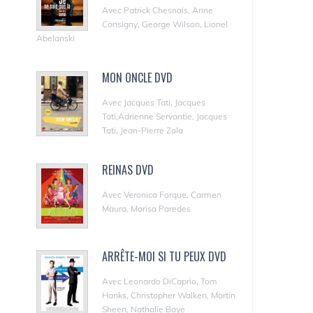
Avec Patrick Chesnais, Anne
Consigny, George Wilson, Lionel
Abelanski
MON ONCLE DVD
Avec Jacques Tati, Jacques
Tati,Adrienne Servantie, Jacques
Tati, Jean-Pierre Zola
REINAS DVD
Avec Veronica Forque, Carmen
Maura, Marisa Paredes
ARRÊTE-MOI SI TU PEUX DVD
Avec Leonardo DiCaprio, Tom
Hanks, Christopher Walken, Martin
Sheen, Nathalie Baye