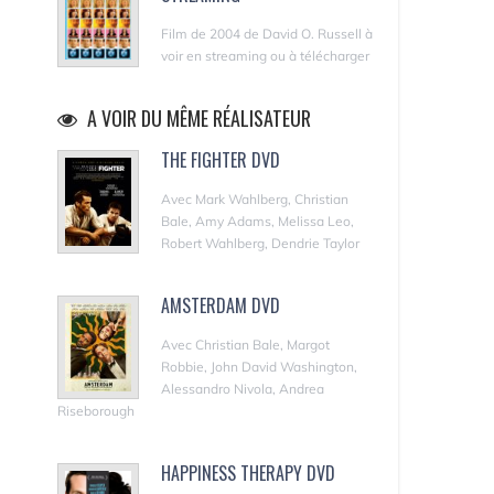
Film de 2004 de David O. Russell à
voir en streaming ou à télécharger
A VOIR DU MÊME RÉALISATEUR
THE FIGHTER DVD
Avec Mark Wahlberg, Christian
Bale, Amy Adams, Melissa Leo,
Robert Wahlberg, Dendrie Taylor
AMSTERDAM DVD
Avec Christian Bale, Margot
Robbie, John David Washington,
Alessandro Nivola, Andrea
Riseborough
HAPPINESS THERAPY DVD