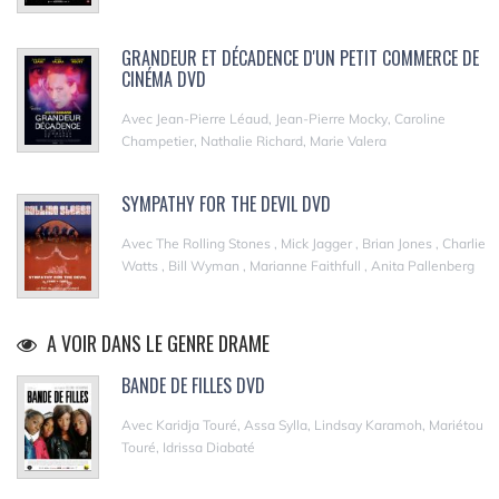
GRANDEUR ET DÉCADENCE D'UN PETIT COMMERCE DE
CINÉMA DVD
Avec Jean-Pierre Léaud, Jean-Pierre Mocky, Caroline
Champetier, Nathalie Richard, Marie Valera
SYMPATHY FOR THE DEVIL DVD
Avec The Rolling Stones , Mick Jagger , Brian Jones , Charlie
Watts , Bill Wyman , Marianne Faithfull , Anita Pallenberg
A VOIR DANS LE GENRE DRAME
BANDE DE FILLES DVD
Avec Karidja Touré, Assa Sylla, Lindsay Karamoh, Mariétou
Touré, Idrissa Diabaté