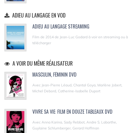
ADIEU AU LANGAGE EN VOD
ADIEU AU LANGAGE STREAMING
Film de 2014 de Jean-Luc Godard à voir en streaming ou à
télécharger
A VOIR DU MÊME RÉALISATEUR
MASCULIN, FÉMININ DVD
Avec Jean-Pierre Léaud, Chantal Goya, Marlène Jobert,
Michel Debord, Catherine-Isabelle Duport
VIVRE SA VIE: FILM EN DOUZE TABLEAUX DVD
Avec Anna Karina, Sady Rebbot, Andre S. Labarthe,
Guylaine Schlumberger, Gerard Hoffman