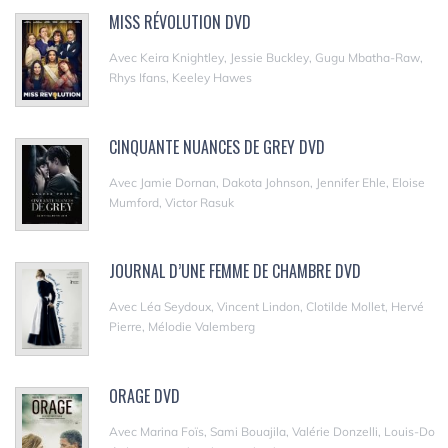
MISS RÉVOLUTION DVD
Avec Keira Knightley, Jessie Buckley, Gugu Mbatha-Raw,
Rhys Ifans, Keeley Hawes
CINQUANTE NUANCES DE GREY DVD
Avec Jamie Dornan, Dakota Johnson, Jennifer Ehle, Eloise
Mumford, Victor Rasuk
JOURNAL D’UNE FEMME DE CHAMBRE DVD
Avec Léa Seydoux, Vincent Lindon, Clotilde Mollet, Hervé
Pierre, Mélodie Valemberg
ORAGE DVD
Avec Marina Foïs, Sami Bouajila, Valérie Donzelli, Louis-Do