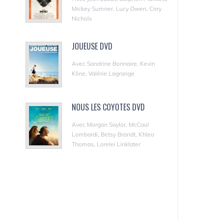
Mickey Sumner, Lucy Owen, Cory
Nichols
JOUEUSE DVD
Avec Sandrine Bonnaire, Kevin
Kline, Valérie Lagrange
NOUS LES COYOTES DVD
Avec Morgan Saylor, McCaul
Lombardi, Betsy Brandt, Khleo
Thomas, Lorelei Linklater