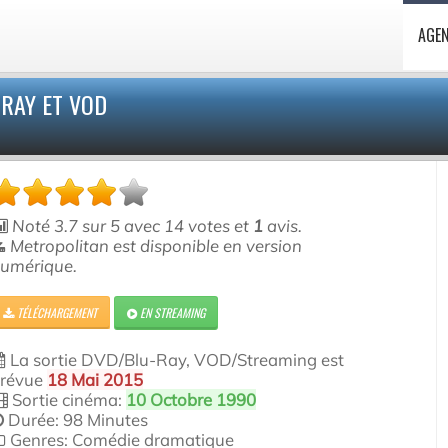
AGE
RAY ET VOD
Noté
3.7
sur
5
avec
14
votes et
1
avis.
Metropolitan est disponible en version
umérique.
TÉLÉCHARGEMENT
EN STREAMING
La sortie DVD/Blu-Ray, VOD/Streaming est
révue
18 Mai 2015
Sortie cinéma:
10 Octobre 1990
Durée: 98 Minutes
Genres: Comédie dramatique