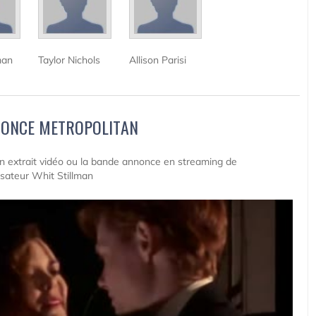
man
Taylor Nichols
Allison Parisi
NONCE METROPOLITAN
 un extrait vidéo ou la bande annonce en streaming de
isateur Whit Stillman