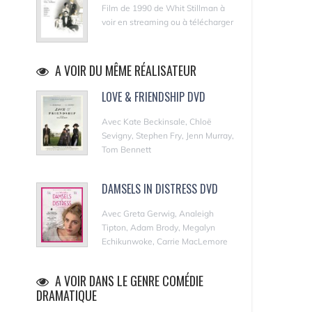
Film de 1990 de Whit Stillman à
voir en streaming ou à télécharger
A VOIR DU MÊME RÉALISATEUR
LOVE & FRIENDSHIP DVD
Avec Kate Beckinsale, Chloë
Sevigny, Stephen Fry, Jenn Murray,
Tom Bennett
DAMSELS IN DISTRESS DVD
Avec Greta Gerwig, Analeigh
Tipton, Adam Brody, Megalyn
Echikunwoke, Carrie MacLemore
A VOIR DANS LE GENRE COMÉDIE
DRAMATIQUE