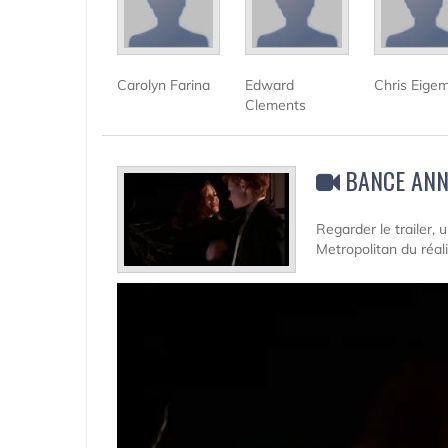
Carolyn Farina
Edward
Chris Eige
Clements
BANCE AN
Regarder le trailer,
Metropolitan du réal