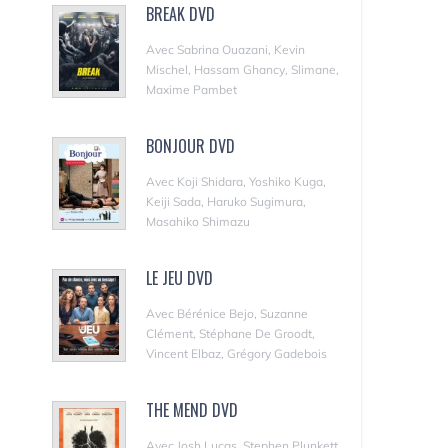
BREAK DVD
Avec Sabrina Ouazani, Kevin
Mischel, Hassam Ghancy, Slimane,
Maxime Pambet
BONJOUR DVD
Avec Koji Shidara, Yoshiko Kuga,
Keiji Sada, Haruko Sugimura,
Masahiko Shimazu
LE JEU DVD
Avec Bérénice Bejo, Suzanne
Clément, Stéphane De Groodt,
Vincent Elbaz, Grégory Gadebois
THE MEND DVD
Avec Josh Lucas, Stephen Plunkett,