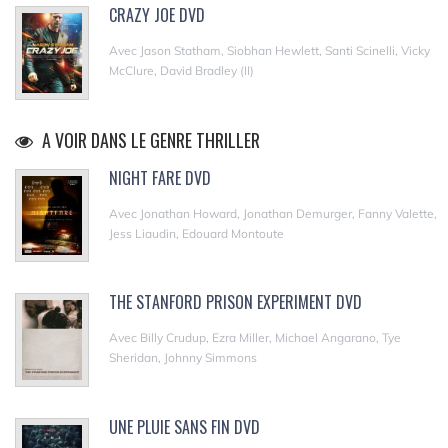
CRAZY JOE DVD
Avec Jason Statham, Siobhan Hewlett, Santi Scinelli, Vicky
McClure, David Bradley (II)
A VOIR DANS LE GENRE THRILLER
NIGHT FARE DVD
Avec Jonathan Howard, Jonathan Demurger, Fanny Valette,
Jess Liaudin, Edouard Montoute
THE STANFORD PRISON EXPERIMENT DVD
Avec Billy Crudup, Ezra Miller, Michael Angarano, Tye
Sheridan, Johnny Simmons
UNE PLUIE SANS FIN DVD