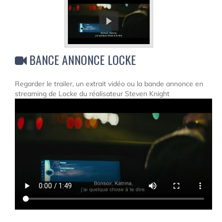
BANCE ANNONCE LOCKE
Regarder le trailer, un extrait vidéo ou la bande annonce en
streaming de Locke du réalisateur Steven Knight