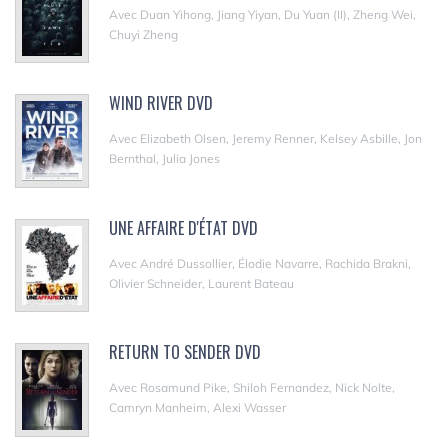
Avec Duan Yihong, Jiang Yiyan, Du Yuan (II), Zheng Wei,
Chuyi Zheng
WIND RIVER DVD
Avec Elizabeth Olsen, Jeremy Renner, Kelsey Asbille, Jon
Bernthal, Julia Jones
UNE AFFAIRE D'ÉTAT DVD
Avec André Dussollier, Élodie Navarre, Rachida Brakni,
Olivier Schneider, Laurent Bateau
RETURN TO SENDER DVD
Avec Rosamund Pike, Shiloh Fernandez, Nick Nolte,
Camryn Manheim, Alexi Wasser