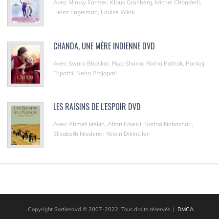
Avec Mimsy Farmer, Klaus Grünberg, Michel Chanderli,
Heinz Engelman, Louise Wink
CHANDA, UNE MÈRE INDIENNE DVD
Avec Swara Bhaskar, Riya Shukla, Ratna Pathak, Pankaj
Tripathi, Neha Prajapati
LES RAISINS DE L'ESPOIR DVD
Avec Ahmet Mekin, Altan Erkekli, Norina Nobashari,
Elisabeth Niederer, Yetkin Dikinciler
Copyright Sortiesdvd © 2007-2022. Tous droits réservés.
|
DMCA