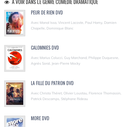
A VOIR DANS LE GENRE COMÉDIE DRAMATIQUE
PEUR DE RIEN DVD
Avec Manal Issa, Vincent Lacoste, Paul Hamy, Damien
Chapelle, Dominique Blanc
CALOMNIES DVD
Avec Marius Colucci, Guy Marchand, Philippe Duquesne,
Agnès Soral, Jean-Pierre Mocky
LA FILLE DU PATRON DVD
Avec Christa Théret, Olivier Loustau, Florence Thomassin,
Patrick Descamps, Stéphane Rideau
MORE DVD