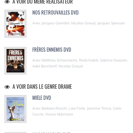
A VOIR DU MÊME RÉALISATEUR
NOS RETROUVAILLES DVD
Avec Jacques Gamblin, Nicolas Giraud, Jacques Spiesser
FRÈRES ENNEMIS DVD
Avec Matthias Schoenaerts, Reda Kateb, Sabrina Ouazani,
Adel Bencherif, Nicolas Giraud
A VOIR DANS LE GENRE DRAME
MIELE DVD
Avec Barbara Ronchi, Laia Forte, Jasmine Trinca, Carlo
Cecchi, Vinicio Marchioni