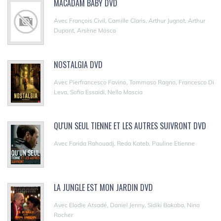
MACADAM BABY DVD
Avec François Civil, Camille Claris, Arthur Jugnot, Arthur
Dupont, Arsène Mosca
NOSTALGIA DVD
Avec Pierfrancesco Favino, Tommaso Ragno, Francesco Di
Leva, Sofia Essaïdi, Nello Mascia
QU'UN SEUL TIENNE ET LES AUTRES SUIVRONT DVD
Avec Farida Rahouadj, Reda Kateb, Pauline Etienne
LA JUNGLE EST MON JARDIN DVD
Avec Elodie Atsadé, Daniel Jenny, Sidiki Bakaba, Nino
Rocher