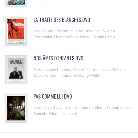
LA TRAITE DES BLANCHES DVD
Avec Vittorio Gassman, Marc Lawrence, Silvana
Pampanini, Eleonora Rossi Drago, Sophia Loren
NOS ÂMES D'ENFANTS DVD
Avec Joaquin Phoenix, Woody Norman, Scoot McNairy,
Gaby Hoffmann, Jaboukie Young-White
PAS COMME LUI DVD
Avec Theo Galvalisi, Chris Imberdis, Nourit Teboul, Alexia
Sanchis, Etienne Audibert