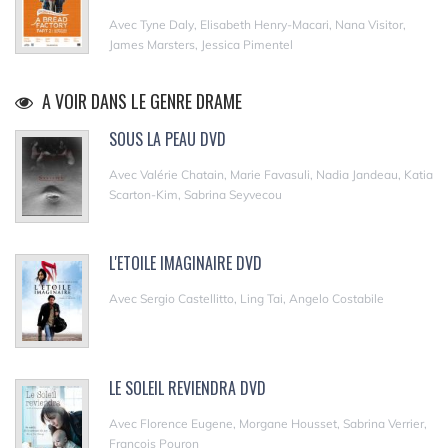
Avec Tyne Daly, Elisabeth Henry-Macari, Nana Visitor,
James Marsters, Jessica Pimentel
A VOIR DANS LE GENRE DRAME
SOUS LA PEAU DVD
Avec Valérie Chatain, Marie Favasuli, Nadia Jandeau, Katia
Scarton-Kim, Sabrina Seyvecou
L'ETOILE IMAGINAIRE DVD
Avec Sergio Castellitto, Ling Tai, Angelo Costabile
LE SOLEIL REVIENDRA DVD
Avec Florence Eugene, Morgane Housset, Sabrina Verrier,
François Pouron