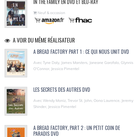
IN THE FAMILY EN DVD ET BLU-RAY
Neuf & occasion
A VOIR DU MÊME RÉALISATEUR
A BREAD FACTORY PART 1 : CE QUI NOUS UNIT DVD
Avec Tyne Daly, James Marsters, Janeane Garofalo, Glynnis
O'Connor, Jessica Pimentel
LES SECRETS DES AUTRES DVD
Avec Wendy Moniz, Trevor St. John, Oona Laurence, Jeremy
Shinder, Jessica Pimentel
A BREAD FACTORY, PART 2 : UN PETIT COIN DE
PARADIS DVD