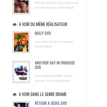
Film de 2015 de Larry Clark à voir
en streaming ou à télécharger
A VOIR DU MÊME RÉALISATEUR
BULLY DVD
Avec Brad Renfro, Nick Stahl,
Rachel Miner
ANOTHER DAY IN PARADISE
DVD
Avec Melanie Griffith, James
Woods, Vincent Kartheiser
A VOIR DANS LE GENRE DRAME
RETOUR À SÉOUL DVD