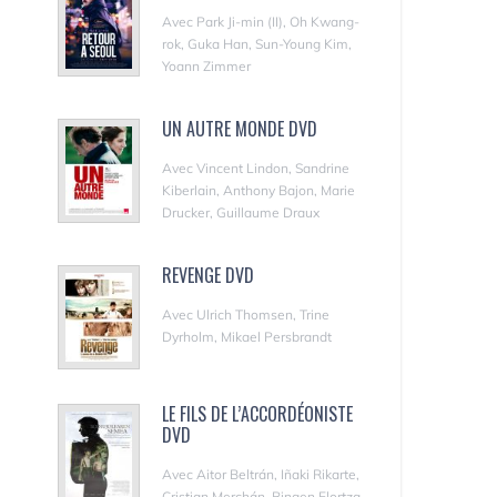
Avec Park Ji-min (II), Oh Kwang-
rok, Guka Han, Sun-Young Kim,
Yoann Zimmer
UN AUTRE MONDE DVD
Avec Vincent Lindon, Sandrine
Kiberlain, Anthony Bajon, Marie
Drucker, Guillaume Draux
REVENGE DVD
Avec Ulrich Thomsen, Trine
Dyrholm, Mikael Persbrandt
LE FILS DE L’ACCORDÉONISTE
DVD
Avec Aitor Beltrán, Iñaki Rikarte,
Cristian Merchán, Bingen Elortza,