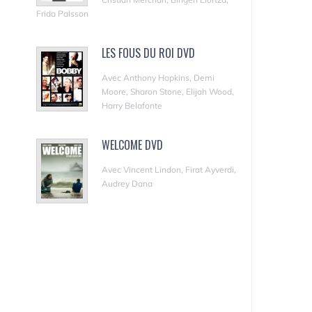
Frida Palsson
LES FOUS DU ROI DVD
Avec Anthony Hopkins, Demi
Moore, Sharon Stone, Elijah Wood,
Harry Belafonte
WELCOME DVD
Avec Vincent Lindon, Firat Ayverdi,
Audrey Dana