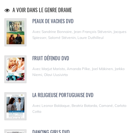
A VOIR DANS LE GENRE DRAME
PEAUX DE VACHES DVD
Avec Sandrine Bonnaire, Jean-François Stévenin, Jacques
Spiesser, Salomé Stévenin, Laure Duthilleul
FRUIT DÉFENDU DVD
Avec Marjut Maristo, Amanda Pilke, Joel Mäkinen, Jarkko
Niemi, Olavi Uusivirta
LA RELIGIEUSE PORTUGUAISE DVD
Avec Leonor Baldaque, Beatriz Batarda, Camané, Carloto
Cotta
DANCING GIRLS DVD