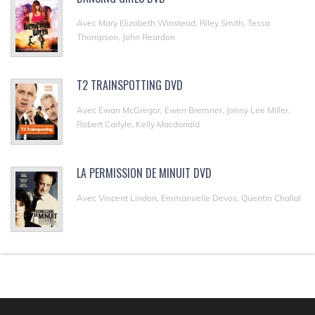
Avec Mary Elizabeth Winstead, Riley Smith, Tessa
Thompson, John Reardon
T2 TRAINSPOTTING DVD
Avec Ewan McGregor, Ewen Bremner, Jonny Lee Miller,
Robert Carlyle, Kelly Macdonald
LA PERMISSION DE MINUIT DVD
Avec Vincent Lindon, Emmanuelle Devos, Quentin Challal