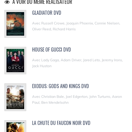
A VOIR DU MÊME RÉALISATEUR
GLADIATOR DVD
Avec Russell Crowe, Joaquin Phoenix, Connie Nielsen,
Oliver Reed, Richard Harris
HOUSE OF GUCCI DVD
Avec Lady Gaga, Adam Driver, Jared Leto, Jeremy Irons,
Jack Huston
EXODUS: GODS AND KINGS DVD
Avec Christian Bale, Joel Edgerton, John Turturro, Aaron
Paul, Ben Mendelsohn
LA CHUTE DU FAUCON NOIR DVD