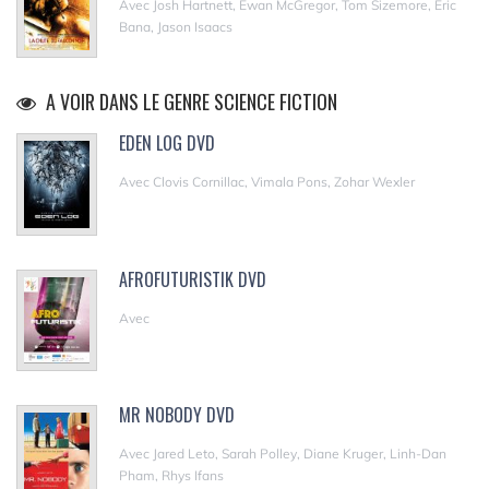
Avec Josh Hartnett, Ewan McGregor, Tom Sizemore, Eric
Bana, Jason Isaacs
A VOIR DANS LE GENRE SCIENCE FICTION
EDEN LOG DVD
Avec Clovis Cornillac, Vimala Pons, Zohar Wexler
AFROFUTURISTIK DVD
Avec
MR NOBODY DVD
Avec Jared Leto, Sarah Polley, Diane Kruger, Linh-Dan
Pham, Rhys Ifans