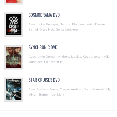
COSMODRAMA DVD
Avec Jackie Berroyer, Bernard Blancan, Emilia Derou-
Bernal, Ortes Holz, Serge Larivière
SYNCHRONIC DVD
Avec Jamie Dornan, Anthony Mackie, Katie Aselton, Ally
Ioannides, Bill Oberst Jr.
STAR CRUISER DVD
Avec Andreas Arens, Caspar Arnhold, Michael Arnold (II),
Mirjam Barner, Jack Moik