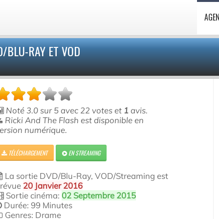
AGE
D/BLU-RAY ET VOD
Noté
3.0
sur
5
avec
22
votes et
1
avis.
Ricki And The Flash est disponible en
ersion numérique.
TÉLÉCHARGEMENT
EN STREAMING
La sortie DVD/Blu-Ray, VOD/Streaming est
révue
20 Janvier 2016
Sortie cinéma:
02 Septembre 2015
Durée: 99 Minutes
Genres: Drame