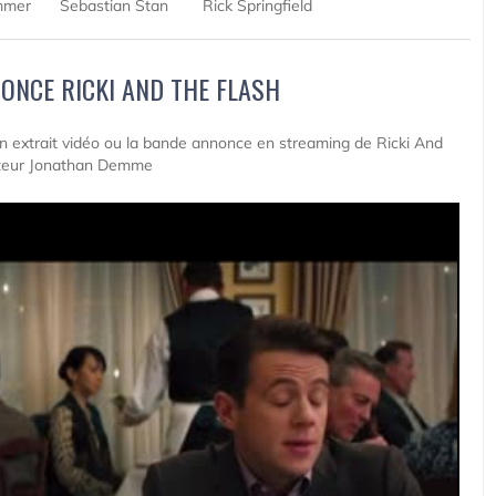
mmer
Sebastian Stan
Rick Springfield
ONCE RICKI AND THE FLASH
 un extrait vidéo ou la bande annonce en streaming de Ricki And
ateur Jonathan Demme