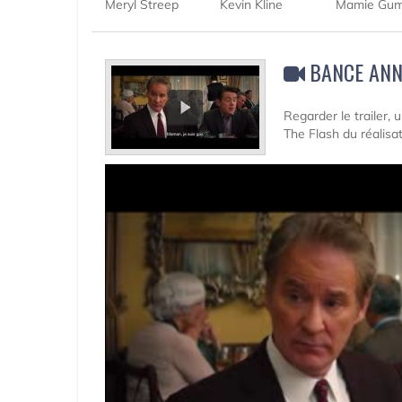
Meryl Streep
Kevin Kline
Mamie Gu
BANCE ANN
Regarder le trailer,
The Flash du réalis