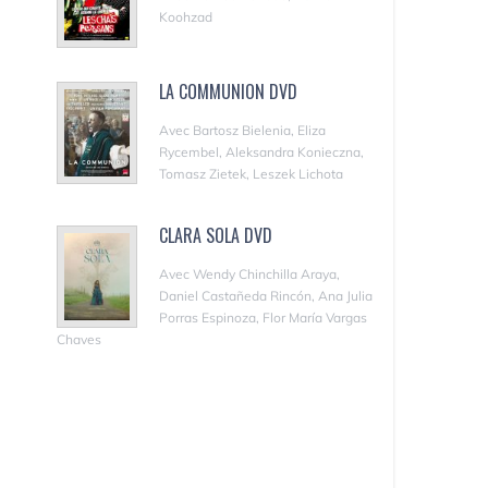
Koohzad
LA COMMUNION DVD
Avec Bartosz Bielenia, Eliza
Rycembel, Aleksandra Konieczna,
Tomasz Zietek, Leszek Lichota
CLARA SOLA DVD
Avec Wendy Chinchilla Araya,
Daniel Castañeda Rincón, Ana Julia
Porras Espinoza, Flor María Vargas
Chaves