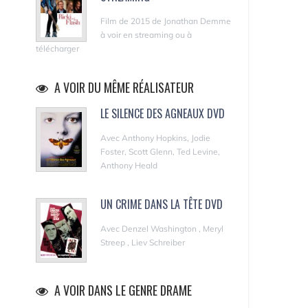
Film de 2015 de Jonathan Demme
à voir en streaming ou à
télécharger
A VOIR DU MÊME RÉALISATEUR
LE SILENCE DES AGNEAUX DVD
Avec Anthony Hopkins, Jodie
Foster, Scott Glenn, Ted Levine,
Anthony Heald
UN CRIME DANS LA TÊTE DVD
Avec Denzel Washington , Meryl
Streep , Liev Schreiber
A VOIR DANS LE GENRE DRAME