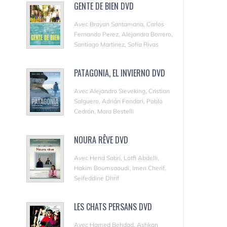
GENTE DE BIEN DVD
Avec Brayan Santamaria, Carlos
Fernando Perez, Alejandra Borrero,
Santiago Martinez, Sofía Rivas
PATAGONIA, EL INVIERNO DVD
Avec Alejandro Sieveking, Cristian
Salguero, Adrián Fondari, Pablo
Cedrón, Mara Bestelli
NOURA RÊVE DVD
Avec Hend Sabri, Lotfi Abdelli,
Hakim Boumsaoudi, Imen Cherif,
Seifeddine Dhrif
LES CHATS PERSANS DVD
Avec Hamed Behdad, Ashkan