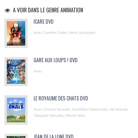
A VOIR DANS LE GENRE ANIMATION
ICARE DVD
Avec Camille Cottin, Niels Schneider
GARE AUX LOUPS ! DVD
Avec
LE ROYAUME DES CHATS DVD
Avec Chizuru Ikewaki, Yoshihiko Hakamada, Aki Maeda,
Takayuki Yamada, Hitomi Sato
JEAN DE LA LUNE DVD