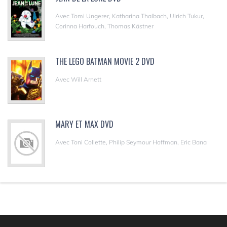
Avec Tomi Ungerer, Katharina Thalbach, Ulrich Tukur,
Corinna Harfouch, Thomas Kästner
THE LEGO BATMAN MOVIE 2 DVD
Avec Will Arnett
MARY ET MAX DVD
Avec Toni Collette, Philip Seymour Hoffman, Eric Bana