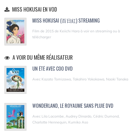
MISS HOKUSAI EN VOD
MISS HOKUSAI (百日紅) STREAMING
Film de 2015 de Keiichi Hara à voir en streaming ou à
télécharger
A VOIR DU MÊME RÉALISATEUR
UN ÉTÉ AVEC COO DVD
Avec Kazato Tomizawa, Takahiro Yokokawa, Naoki Tanaka
WONDERLAND, LE ROYAUME SANS PLUIE DVD
Avec Lila Lacombe, Audrey Dinardo, Cédric Dumond,
Charlotte Hennequin, Kumiko Aso