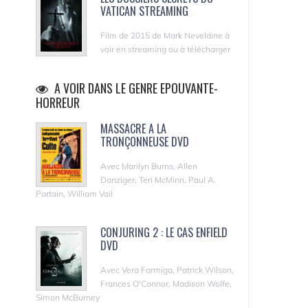
VATICAN STREAMING
Film de 2015 de Mark Neveldine à
voir en streaming ou à télécharger
A VOIR DANS LE GENRE EPOUVANTE-
HORREUR
MASSACRE A LA
TRONÇONNEUSE DVD
Avec Marilyn Burns, Allen
Danziger, Teri McMinn, Paul A.
Partain, William Vail
CONJURING 2 : LE CAS ENFIELD
DVD
Avec Vera Farmiga, Patrick Wilson,
Frances O'Connor, Madison Wolfe,
Simon McBurney