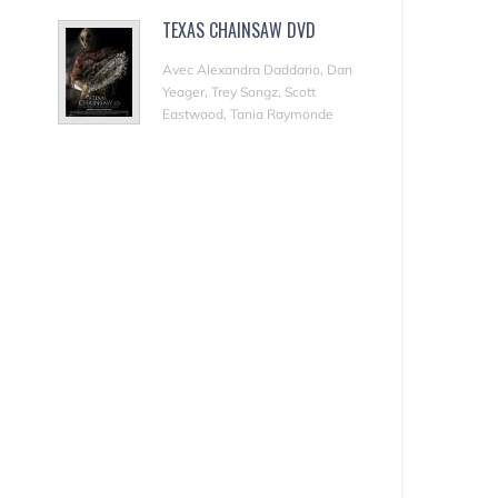
TEXAS CHAINSAW DVD
Avec Alexandra Daddario, Dan
Yeager, Trey Songz, Scott
Eastwood, Tania Raymonde