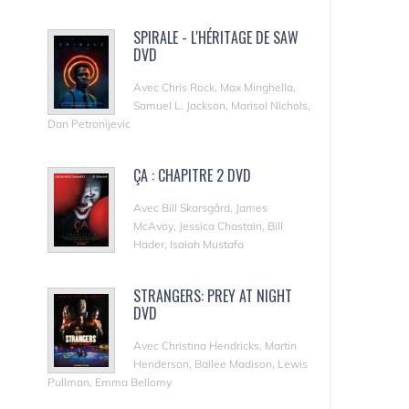
SPIRALE - L'HÉRITAGE DE SAW
DVD
Avec Chris Rock, Max Minghella,
Samuel L. Jackson, Marisol Nichols,
Dan Petronijevic
ÇA : CHAPITRE 2 DVD
Avec Bill Skarsgård, James
McAvoy, Jessica Chastain, Bill
Hader, Isaiah Mustafa
STRANGERS: PREY AT NIGHT
DVD
Avec Christina Hendricks, Martin
Henderson, Bailee Madison, Lewis
Pullman, Emma Bellomy